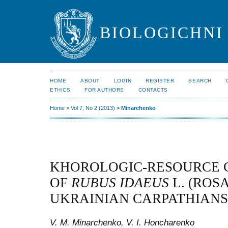
BIOLOGICHNI 
HOME
ABOUT
LOGIN
REGISTER
SEARCH
ETHICS
FOR AUTHORS
CONTACTS
Home
>
Vol 7, No 2 (2013)
>
Minarchenko
KHOROLOGIC-RESOURCE 
OF
RUBUS IDAEUS
L. (ROS
UKRAINIAN CARPATHIANS
V. M. Minarchenko, V. I. Honcharenko