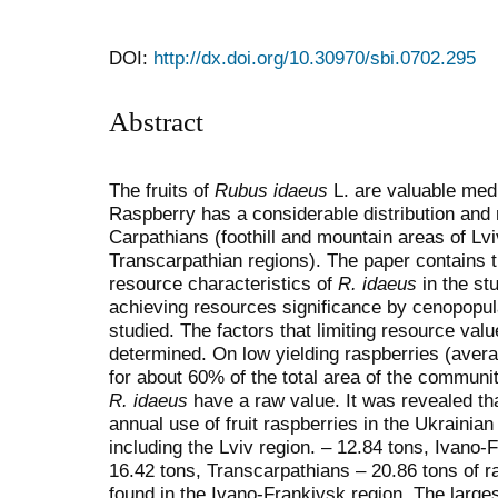
DOI:
http://dx.doi.org/10.30970/sbi.0702.295
Abstract
The fruits of
Rubus idaeus
L. are valuable med
Raspberry has a considerable distribution and 
Carpathians (foothill and mountain areas of Lv
Transcarpathian regions). The paper contains t
resource characteristics of
R. idaeus
in the st
achieving resources significance by cenopopul
studied. The factors that limiting resource val
determined. On low yielding raspberries (averag
for about 60% of the total area of the communi
R. idaeus
have a raw value. It was revealed th
annual use of fruit raspberries in the Ukrainia
including the Lviv region.
– 12.84
tons, Ivano-
16.42
tons, Transcarpathians
– 20.86
tons of 
found in the Ivano-Frankivsk region. The larg