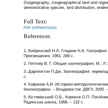
Zoogeography, zoogeographical land and regio
demonstrative species, bird distribution, ende
Full Text:
PDF (УКРАЇНСЬКА)
References
1. Бобринский Н.А. Гладков Н.А. География 
Просвещение, 1961. 288 с.
2. Гептнер В. Г. Общая зоогеография. М.; Л.
3. Дарлингтон П.Дж. Зоогеография. переклад 
с.
4. Кафанов А.И. Историко-методологически
биогеографии. – Владивосток: ДВГУ, 2005. –
5. Кістяківський О.Б., Корнєєв О.П. Посібник 
Радянська школа, 1968. – 132 с.