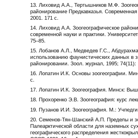
13. Лиховид А.А., Тертышников М.Ф. Зооге
районирование Предкавказья. Современная
2001. 171 с.
14. Лиховид А.А. Зоогеографическое район
современной науки и практики. Университет 
75–85.
15. Лобанов А.Л., Медведев Г.С., Абдурахм
использованию фаунистических данных в 
районировании. Зоол. журнал, 1995; 74(11):
16. Лопатин И.К. Основы зоогеографии. Ми
с.
17. Лопатин И.К. Зоогеография. Минск: Выш
18. Прохоренко Э.В. Зоогеография: курс лекц
19. Пузанов И.И. Зоогеография. М.: Учпедгиз
20. Семенов-Тян-Шанский А.П. Пределы и 
Палеарктической области для наземных су
географического распределения жесткокрыл