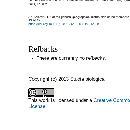
36. Handbook of the Birds of the World / edited by Josep del Hoyo, Andrew
2011; 16: 893.
37. Sclater P.L. On the general geographical distribution of the members 
130-145.
https://doi.org/10.1111/j.1096-3642.1858.tb02549.x
Refbacks
There are currently no refbacks.
Copyright (c) 2013 Studia biologica
This work is licensed under a
Creative Commons
License
.