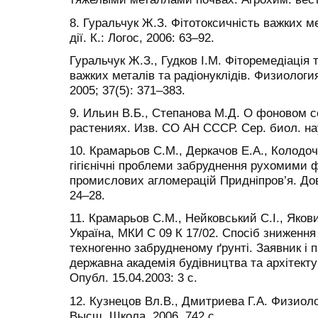
8. Гуральчук Ж.З. Фітотоксичність важких ме
дії. К.: Логос, 2006: 63–92.
Гуральчук Ж.З., Гудков І.М. Фіторемедіація т
важких металів та радіонуклідів. Физиологи
2005; 37(5): 371–383.
9. Ильин В.Б., Степанова М.Д. О фоновом 
растениях. Изв. СО АН СССР. Сер. биол. наук
10. Крамарьов С.М., Деркачов Е.А., Колодочк
гігієнічні проблеми забруднення рухомими 
промислових агломерацій Придніпров’я. Довк
24–28.
11. Крамарьов С.М., Нейковський С.І., Яков
Україна, МКИ С 09 К 17/02. Спосіб зниженн
техногенно забрудненому ґрунті. Заявник і
державна академія будівництва та архітекту
Опубл. 15.04.2003: 3 с.
12. Кузнецов Вл.В., Дмитриева Г.А. Физиоло
Высш. Школа, 2006. 742 с.