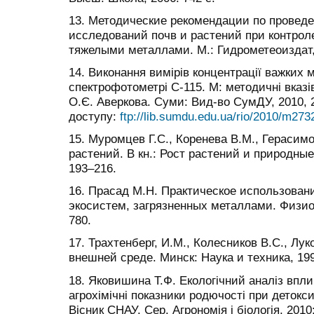
13. Методические рекомендации по провед
исследований почв и растений при контро
тяжелыми металлами. М.: Гидрометеоиздат, 
14. Виконання вимірів концентрації важких м
спектрофотометрі С-115. М: методичні вказі
О.Є. Аверкова. Суми: Вид-во СумДУ, 2010, 
доступу:
ftp://lib.sumdu.edu.ua/rio/2010/m273
15. Муромцев Г.С., Коренева В.М., Герасим
растений. В кн.: Рост растений и природные
193–216.
16. Прасад М.Н. Практическое использован
экосистем, загрязненных металлами. Физиол
780.
17. Трахтенберг, И.М., Колесников В.С., Лу
внешней среде. Минск: Наука и техника, 199
18. Яковишина Т.Ф. Екологічний аналіз впли
агрохімічні показники родючості при детокси
Вісник СНАУ. Сер. Агрономія і біологія, 2010