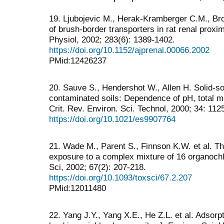
19. Ljubojevic M., Herak-Kramberger C.M., B
of brush-border transporters in rat renal proxi
Physiol, 2002; 283(6): 1389-1402.
https://doi.org/10.1152/ajprenal.00066.2002
PMid:12426237
20. Sauve S., Hendershot W., Allen H. Solid-sol
contaminated soils: Dependence of pH, total m
Crit. Rev. Environ. Sci. Technol, 2000; 34: 112
https://doi.org/10.1021/es9907764
21. Wade M., Parent S., Finnson K.W. et al. Th
exposure to a complex mixture of 16 organochl
Sci, 2002; 67(2): 207-218.
https://doi.org/10.1093/toxsci/67.2.207
PMid:12011480
22. Yang J.Y., Yang X.E., He Z.L. et al. Adsorp