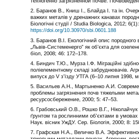
техногенно загрязненной почве. Почвоведени
2. Баранов В., Книш І., Блайда І. та ін. Оч
важких металів у дренажних канавах породни
Біологічні студії / Studia Biologica, 2012; 6(1)
https://doi.org/10.30970/sbi.0601.188
3. Баранов В.І. Екологічний опис породного
„Львів-Системенерго” як об’єкта для озелене
бiол, 2008; 46: 172–178.
4. Биндич Т.Ю., Мурза І.Ф. Міграційні здібн
поліелементному складі забруднювачів. Агро
випуск до V з’їзду УТГА (6–10 липня 1998, м.
5. Васильев А.Н., Мартыненко А.И. Совре
проблемы загрязнения почв тяжелыми мета
ресурсосбережение, 2000; 5: 47–53.
6. Грабовський О.В., Рошко В.Г., Ніколайчук
ґрунтом та рослинними об’єктами в умовах 
Наук. вісник УжДУ. Сер. Біологія, 2000; 8: 1
7. Графская Н.А., Величко В.А. Эффективн
тяжелыми металлами почвах. Агрохим. вестн