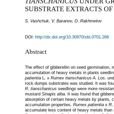
TIANSCHANICUS
UNDER G
SUBSTRATE EXTRACTS OF
S. Vashchuk, V. Baranov, D. Rakhmetov
DOI:
http://dx.doi.org/10.30970/sbi.0701.266
Abstract
The effect of gibberellin on seed germination
accumulation of heavy metals in plants seedli
patientia
L
.
x
Rumex tianschanicus A.
Los.
unde
rock dumps substrates was studied. It was fo
R
.
tianschanicus
seedlings were more resistan
mustard
Sinapis alba
. It was found that gibber
absorption of certain heavy metals by plants, 
accumulation properties.
Rumex patientia
х
R
accumulate less content of heavy metals than