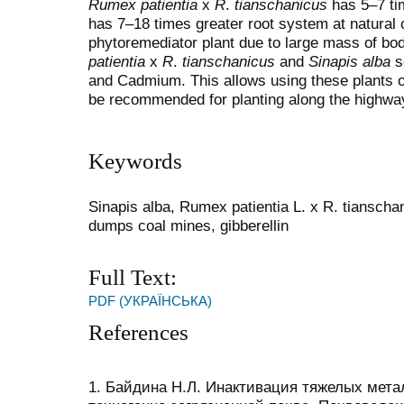
Rumex patientia
х
R
.
tianschanicus
has 5–7 ti
has 7–18 times greater root system at natural c
phytoremediator plant due to large mass of bod
patientia
х
R
.
tianschanicus
and
Sinapis alba
s
and Cadmium. This allows using these plants on
be recommended for planting along the highwa
Keywords
Sinapis alba, Rumex patientia L. x R. tianscha
dumps coal mines, gibberellin
Full Text:
PDF (УКРАЇНСЬКА)
References
1. Байдина Н.Л. Инактивация тяжелых мета