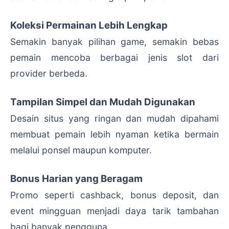
Koleksi Permainan Lebih Lengkap
Semakin banyak pilihan game, semakin bebas
pemain mencoba berbagai jenis slot dari
provider berbeda.
Tampilan Simpel dan Mudah Digunakan
Desain situs yang ringan dan mudah dipahami
membuat pemain lebih nyaman ketika bermain
melalui ponsel maupun komputer.
Bonus Harian yang Beragam
Promo seperti cashback, bonus deposit, dan
event mingguan menjadi daya tarik tambahan
bagi banyak pengguna.