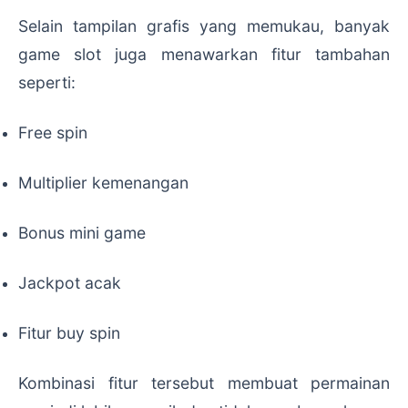
Selain tampilan grafis yang memukau, banyak
game slot juga menawarkan fitur tambahan
seperti:
Free spin
Multiplier kemenangan
Bonus mini game
Jackpot acak
Fitur buy spin
Kombinasi fitur tersebut membuat permainan