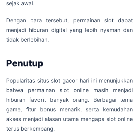
sejak awal.
Dengan cara tersebut, permainan slot dapat
menjadi hiburan digital yang lebih nyaman dan
tidak berlebihan.
Penutup
Popularitas situs slot gacor hari ini menunjukkan
bahwa permainan slot online masih menjadi
hiburan favorit banyak orang. Berbagai tema
game, fitur bonus menarik, serta kemudahan
akses menjadi alasan utama mengapa slot online
terus berkembang.