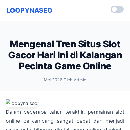
LOOPYNASEO
Mengenal Tren Situs Slot
Gacor Hari Ini di Kalangan
Pecinta Game Online
Mei 2026 Oleh Admin
Dalam beberapa tahun terakhir, permainan slot
online berkembang sangat cepat dan menjadi
salah satu hiburan digital yang paling diminati.