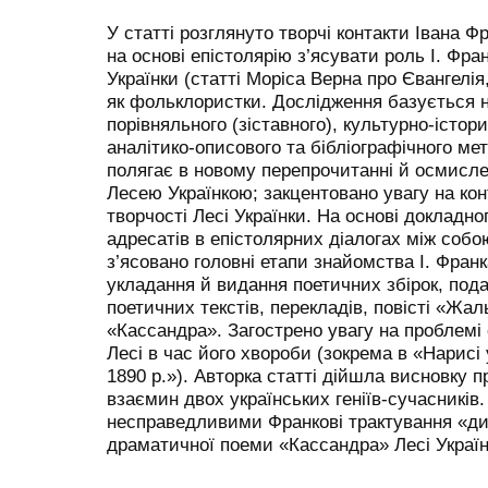
У статті розглянуто творчі контакти Івана Фр
на основі епістолярію з’ясувати роль І. Фран
Українки (статті Моріса Верна про Євангелія,
як фольклористки. Дослідження базується н
порівняльного (зіставного), культурно-істор
аналітико-описового та бібліографічного мет
полягає в новому перепрочитанні й осмисле
Лесею Українкою; закцентовано увагу на кон
творчості Лесі Українки. На основі докладно
адресатів в епістолярних діалогах між соб
з’ясовано головні етапи знайомства І. Франк
укладання й видання поетичних збірок, под
поетичних текстів, перекладів, повісті «Жа
«Кассандра». Загострено увагу на проблемі 
Лесі в час його хвороби (зокрема в «Нарисі 
1890 р.»). Авторка статті дійшла висновку 
взаємин двох українських геніїв-сучасників
несправедливими Франкові трактування «дит
драматичної поеми «Кассандра» Лесі Україн