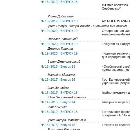
№ 18 (2019): ВИПУСК 18
«Я маю обов’язок…
Сербенської)
Уляна Добосевич
№ 18 (2019): ВИПУСК 18
AD MULTOS ANNOS
Ірина Процик, Петро Йокеш, Пшемислав Юзьвікєвич
№ 19 (2020): ВИПУСК 19
Cтворення навчаль
телебаченні «Frank
Ярослав Табінський
№ 19 (2020): ВИПУСК 19
Telegram як інстру
Дмитро Плахта
№ 19 (2020): ВИПУСК 19
«Криниця вчителя 
дня народження 
Зенон Дмитровський
№ 15 (2016): Випуск 15
«Особливості украї
Купчинського» (за 
Мальвіна Михалюк
№ 16 (2017): Випуск 16
Ігор Качуровський
української редакц
Іван Ципердюк
№ 18 (2019): ВИПУСК 18
Ідейно-тематичні 
Юлія Присяжна-Гапченко
№ 14 (2015): Випуск 14
Імовірнісні моделі 
Ілля Хоменко
№ 18 (2019): ВИПУСК 18
Інструменти форму
програми «ТСН» т
Ірина Мудра, Мар’яна Кіца
№ 15 (2016): Випуск 15
Інтерв’ю як телеві
Роксолана Бахурська