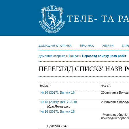
ТЕЛЕ- ТА 
ДОМАШНЯ СТОРІНКА
ПРО НАС
УВІЙТИ
ЗАР
Домашня сторінка
>
Пошук
>
Перегляд списку назв робіт
ПЕРЕГЛЯД СПИСКУ НАЗВ Р
НОМЕР
НАЗВА
№ 16 (2017): Випуск 16
20 хвилин з Воло
№ 18 (2019): ВИПУСК 18
20 хвилин з Воло
Юля Янковенко
№ 16 (2017): Випуск 16
Мовна особистість
прикладі невербаль
Ярослав Ткач