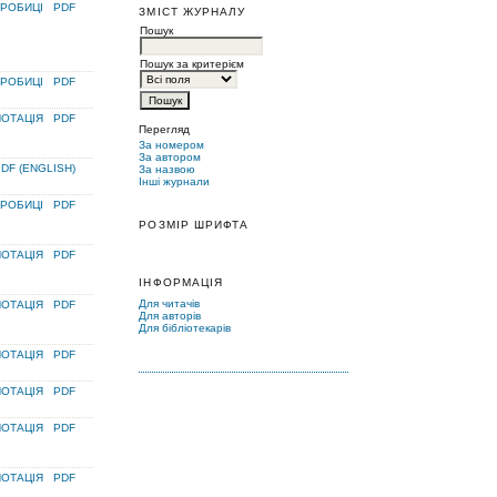
РОБИЦІ
PDF
ЗМІСТ ЖУРНАЛУ
Пошук
Пошук за критерієм
РОБИЦІ
PDF
ОТАЦІЯ
PDF
Перегляд
За номером
За автором
DF (ENGLISH)
За назвою
Інші журнали
РОБИЦІ
PDF
РОЗМІР ШРИФТА
ОТАЦІЯ
PDF
ІНФОРМАЦІЯ
Для читачів
ОТАЦІЯ
PDF
Для авторів
Для бібліотекарів
ОТАЦІЯ
PDF
ОТАЦІЯ
PDF
ОТАЦІЯ
PDF
ОТАЦІЯ
PDF