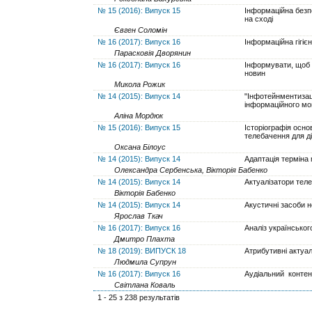
№ 15 (2016): Випуск 15
Інформаційна безпек
на сході
Євген Соломін
№ 16 (2017): Випуск 16
Інформаційна гігіє
Парасковія Дворянин
№ 16 (2017): Випуск 16
Інформувати, щоб д
новин
Микола Рожик
№ 14 (2015): Випуск 14
"Інфотейнментизаці
інформаційного мо
Аліна Мордюк
№ 15 (2016): Випуск 15
Історіографія осно
телебачення для д
Оксана Білоус
№ 14 (2015): Випуск 14
Адаптація терміна 
Олександра Сербенська, Вікторія Бабенко
№ 14 (2015): Випуск 14
Актуалізатори теле
Вікторія Бабенко
№ 14 (2015): Випуск 14
Акустичні засоби н
Ярослав Ткач
№ 16 (2017): Випуск 16
Аналіз українськог
Дмитро Плахта
№ 18 (2019): ВИПУСК 18
Атрибутивні актуа
Людмила Супрун
№ 16 (2017): Випуск 16
Аудіальний контен
Світлана Коваль
1 - 25 з 238 результатів