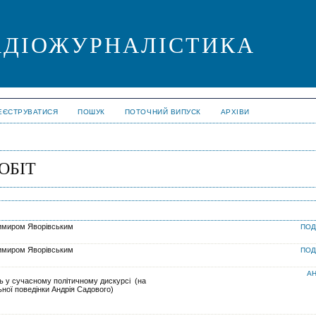
РАДІОЖУРНАЛІСТИКА
ЕЄСТРУВАТИСЯ
ПОШУК
ПОТОЧНИЙ ВИПУСК
АРХІВИ
ОБІТ
димиром Яворівським
ПОД
димиром Яворівським
ПОД
АН
 у сучасному політичному дискурсі (на
ної поведінки Андрія Садового)