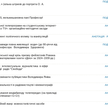
ПОД
» (кілька штрихів до портрета О. А.
, вельмишановна пані Професор!
ПОД
ної телепрограми на студентському інтернет-
АН
o TV»: організаційно-методичні засади
мент політичного впливу та маніпуляцій
АНОТАЦІЯ
P
завжди повна живлющої води» (до 90-річчя від
ПОД
професора Володимира Здоровеги)
нської нації крізь призму фейлетонів Романа
АН
матеріалами газети «Діло» за 1924–1939 рр.)
: інтелектуальна журналістика в ефірі
АН
ії радіо "Свобода"
домінанти публіцистики Володимира Яніва
АН
реальності в радіомистецтві і кінематографі
АН
вання медіабренду телепередач (на прикладі
АН
елеканал «1+1»)
зійний жанр: мовностилістичні засоби
АН