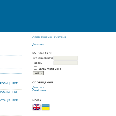
OPEN JOURNAL SYSTEMS
Допомога
КОРИСТУВАЧ
Ім'я користувача
Пароль
Запам'ятати мене
СПОВІЩЕННЯ
РОБИЦІ
PDF
Дивитися
Сповістити
РОБИЦІ
PDF
ОТАЦІЯ
PDF
МОВА