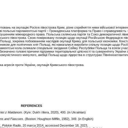
повань на окупацію Росією півострова Крим, різне сприйняття ними військової інтервенц
ві польські парламентські партії ‒ Громадянська платформа та Право і справедливість 
 порушенням міжнародного права. Польська селянська партія та Союз демократичної ліви
мського півострова. Свою помірковану позицію щодо окупації Російською Федерацією пі
ольщі, зокрема побоюванням наслідків окупації Криму для польської економіки. Конс
нником для політичних еліт Польщі, які намагалися виробити спільну позицію щодо Росії 
арламентські кола скликали спеціальне засідання Сейму Республіки Польща та взяли учас
изначено головні причини підтримки територіальної цілісності та суверенітету України 
 комуністичного минулого, амбіції Польщі щодо лідерства в структурах Північноатланти
ка агресія проти України, окупація Кримського півострова.
REFERENCES
rnist z Maidanom
. (Kyiv: Dukh i litera, 2020), 400. (in Ukrainian)
ions and Fiascoes
. (Boston: Houghton-Mifflin, 1982), 349. (in English)
”,
Polskie Radio
, 20 marca 2014, accessed December 18, 2023,