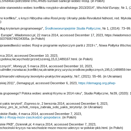
zi%C5%84ski-potrzebne-s%C4%85-surowe-sankcje-wobec-Rosji. (in Polish)
lskie stanowisko wobec konfliktu rosyjsko-ukraińskiego 2013/2014”,
Wschód Europy
, № 1, 
ho konfliktu”, u knyzi
Hibrydna viina Rosii proty Ukrainy pislia Revoliutsii hidnosti
, red. Mykol
n)
według kryterium programowego”,
Środkowoeuropejskie Studia Polityczne
, № 1, (2014): 73–99. 
 Europie”,
Wiadomosci.pl
, 22 marca 2014, accessed December 17, 2023, https://wiadomosci
-6037606749234305a. (in Polish)
Sprawiedliwości wobec Rosji w programie wyborczym partii z 2019 r.”,
Nowa Polityka Wschod
arca 2014, accessed December 10, 2023,
;polska;nie;wychodzi;przed;szereg,15,0,1489167.html. (in Polish)
tycznych”,
Money.pl
, 5 marca 2014, accessed December 10, 2023,
/miller;rozwiazac;konflikt;na;ukrainie;przy;uzyciu;srodkow;politycznych,195,0,1489859.html
izhnarodni vidnosyny:teoretyko-praktychni aspekty
, №7, (2021): 55‒66. (in Ukrainian)
kiej 2011”,
Demagog.pl
, accessed December 6, 2023,
https://demagog.org.pl/wp-
enia grupowego? Polska wobec aneksji Krymu w 2014 roku”,
Studia Polityczne
, №39, (2020): 
 yakis terytorii”,
Espreso.tv
, 2 bereznia 2014, accessed December 6, 2023,
movy_pro_te_schob_rosiya_zabrala_sobi_yakis_terytoriyi. (in Ukrainian)
olskie Radio
, 4 marca 2014, accessed December 7, 2023,
onflikt-z-Rosją-może-zaszkodzić-gospodarce
. (in Polish)
lskie PKB”,
Dziennik.pl
, 4 marca 2014, accessed December 7, 2023,
-piechocinski-kryzys-na-wschodzie-moze-mocno-uderzyc-w-polskie-pkb.html. (in Polish)