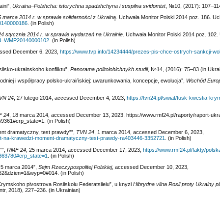
aini”,
Ukraina–Polshcha: istorychna spadshchyna i suspilna svidomist
, №10, (2017): 107‒114
5 marca 2014 r. w sprawie solidarności z Ukrainą
. Uchwała Monitor Polski 2014 poz. 186. U
20140000186
. (in Polish)
24 stycznia 2014 r. w sprawie wydarzeń na Ukrainie
. Uchwała Monitor Polski 2014 poz. 102
sp?id=WMP20140000102
. (in Polish)
essed December 6, 2023,
https://www.tvp.info/14234444/prezes-pis-chce-ostrych-sankcji-wo
siisko-ukrainskoho konfliktu”,
Panorama politolohichnykh studii
, №14, (2016): 75‒83 (in Ukra
hodniej i współpracy polsko-ukraińskiej: uwarunkowania, koncepcje, ewolucja”,
Wschód Euro
VN 24
, 27 lutego 2014, accessed December 4, 2023,
https://tvn24.pl/swiat/tusk-kwestia-krym
 24
, 18 marca 2014, accessed December 13, 2023, https://www.rmf24.pl/raporty/raport-ukr
9361#crp_state=1. (in Polish)
nt dramatyczny, test prawdy””,
TVN 24
, 1 marca 2014, accessed December 6, 2023,
wiat-na-krawedzi-moment-dramatyczny-test-prawdy-ra403446-3352721
. (in Polish)
””,
RMF 24
, 25 marca 2014, accessed December 17, 2023,
https://www.rmf24.pl/fakty/pols
1363780#crp_state=1
. (in Polish)
u 5 marca 2014”,
Sejm Rzeczypospolitej Polskiej
, accessed December 10, 2023,
62&dzien=1&wyp=0#014. (in Polish)
Krymskoho pivostrova Rosiiskoiu Federatsiieiu”, u knyzi
Hibrydna viina Rosii proty Ukrainy pis
ntr, 2018), 227‒236. (in Ukrainian)