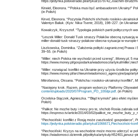
https://jedynka.polskieradio.pl/artykul/1079742,Joachim-Brud
Kirwiel, Eleonora. ““Polska musi być ambasadorem Ukrainy!” Po
(in Polish)
Kirvel, Eleonora. “Pozytsiia Polshchi shchodo rosiisko-ukrainsko
Valentyn Baliuk. (Kyiv: Nika-Tsentr, 2018), 198‒227. (in Ukrainia
Kowalczyk, Krzysztof. “Typologia polskich partii politycznych 
“Leszek Miller: Donald Tusk straszy Polaków obecną sytuacją w
miller-donald-tusk-straszy-polakow-obecna-sytuacja-w-europie
Liszkowska, Dominika. “Założenia polityki zagranicznej Prawa i 
39‒55. (in Polish)
“Miller: niech Polska nie wychodzi przed szereg”,
Money.pl
, 5 m
https://www.money.pl/gospodarka/wiadomosci/artykul/miller;niech
“Miller: rozwiązać konflikt na Ukrainie przy użyciu środków poli
https://www.money.pl/archiwum/wiadomosci_agencyjne/pap/artykul
Mitrofanova, Oksana. “Polshcha i rosiisko-ukrainskyi konflikt”,
M
“Następny krok. Razem, program wyborczy Platformy Obywatels
content/uploads/2020/07/Program_PO_100dpi.pdf
. (in Polish)
Orzelska-Stączek, Agnieszka. ““Błąd krymski” jako efekt myśl
Polish)
“Palikot: Ne mozhe buty i movy pro te, shchob Rosiia zabrala sobi
https://espreso.tv/article/2014/03/02/palikot_ne_mozhe_buty_y_
“Piechociński: konflikt z Rosją może zaszkodzić gospodarce”,
P
https://jedynka.polskieradio.pl/artykul/1066671,Piechociński-k
“Piechociński: Kryzys na wschodzie może mocno uderzyć w po
https://wiadomosci.dziennik.pl/polityka/artykuly/452401,janusz