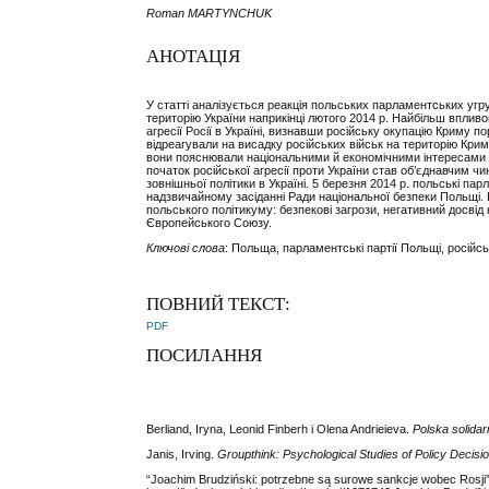
Roman MARTYNCHUK
АНОТАЦІЯ
У статті аналізується реакція польських парламентських угру
територію України наприкінці лютого 2014 р. Найбільш впливо
агресії Росії в Україні, визнавши російську окупацію Криму
відреагували на висадку російських військ на територію Кри
вони пояснювали національними й економічними інтересами П
початок російської агресії проти України став об’єднавчим чи
зовнішньої політики в Україні. 5 березня 2014 р. польські п
надзвичайному засіданні Ради національної безпеки Польщі. В
польського політикуму: безпекові загрози, негативний досвід
Європейського Союзу.
Ключові слова
: Польща, парламентські партії Польщі, російсь
ПОВНИЙ ТЕКСТ:
PDF
ПОСИЛАННЯ
Berliand, Iryna, Leonid Finberh і Olena Andrieieva.
Polska solida
Janis, Irving.
Groupthink: Psychological Studies of Policy Decis
“Joachim Brudziński: potrzebne są surowe sankcje wobec Rosji