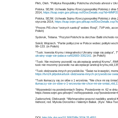
Pikh, Oleh. “Polityka Respubliky Polshcha shchodo ahresii v Ukr
Polska. SEJM.
Uchwała Sejmu Rzeczypospolitej Polskiej z dnia 
2014,
https://isap.sejm.gov.pl/isap.nsf/DocDetails.xsp?id=WMP
Polska. SEJM.
Uchwała Sejmu Rzeczypospolitej Polskiej z dnia 
stycznia 2014,
https://isap.sejm.gov.pl/isap.nsf/DocDetails.x
“Prezes PiS chce “ostrych sankcji” wobec Rosji”,
TVP info
, acc
Polish)
Sydoruk, Tetiana. “Pozytsii Polshchi ta derzhav Baltii shchodo ro
Sokół, Wojciech. “Partie polityczne w Polsce wobec polityki wsc
99‒133. (in Polish)
“Tusk: kwestia Krymu i integralności Ukrainy staje się paląca”,
T
ukrainy-staje-sie-palaca-ra402683-3352161
. (in Polish)
“Tusk: Nie możemy pozwolić na akceptację aneksji Krymu”,
RMF
tusk-nie-mozemy-pozwolic-na-akceptacje-aneksji-krymu,nId,135
“Tusk obdzwania innych przywódców. “Świat na krawędzi, mome
https://tvn24.pl/polska/tusk-obdzwania-innych-przywodcow-s
“Tusk tłumaczy się ze słów o 1 września. “Nie chce mi się śmiać
tlumaczy-sie-ze-slow-o-1-wrzesnia-nie-chce-mi-sie-smiac,nId,
“Wypowiedzi na posiedzeniach Sejmu. Posiedzenie nr. 62 w dni
https://www.sejm.gov.pl/sejm7.nsf/wypowiedz.xsp?posiedzenie=
Zadorozhnii, Oleksandr. “Mizhnarodno-pravovi naslidky aneksii 
hidnosti
, red. Mykola Doroshko i Valentyn Baliuk. (Kyiv: Nika-Tse
DOI:
http://dx.doi.org/10.30970/fhi.2024.25.4551