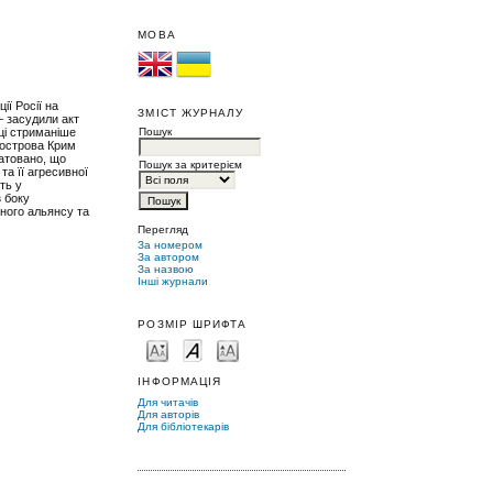
МОВА
ії Росії на
ЗМІСТ ЖУРНАЛУ
‒ засудили акт
ці стриманіше
Пошук
вострова Крим
татовано, що
Пошук за критерієм
та її агресивної
ть у
з боку
чного альянсу та
Перегляд
За номером
За автором
За назвою
Інші журнали
РОЗМІР ШРИФТА
ІНФОРМАЦІЯ
Для читачів
Для авторів
Для бібліотекарів