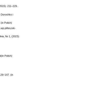
(2015): 211‒229.
а Doroshkо i
(in Polish)
.wp.pl/leszek-
nia
, № 1, (2023):
(in Polish)
129‒147. (in