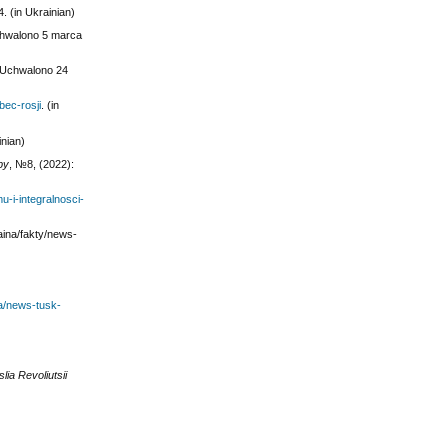
. (in Ukrainian)
chwalono 5 marca
. Uchwalono 24
bec-rosji
. (in
inian)
py
, №8, (2022):
u-i-integralnosci-
aina/fakty/news-
ka/news-tusk-
lia Revoliutsii