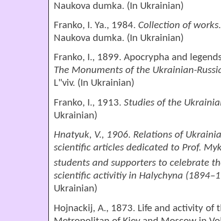
Naukova dumka. (In Ukrainian)
Franko, I. Ya., 1984.
Collection of works
Naukova dumka. (In Ukrainian)
Franko, I., 1899. Apocrypha and legend
T
he Monuments of the Ukrainian-Russi
L"viv. (In Ukrainian)
Franko, I., 1913.
Studies of the Ukraini
Ukrainian)
Hnatyuk, V., 1906.
Relations
of
Ukraini
scientific
articles d
edicated
to
Prof.
Myk
students and supporters to c
elebrate t
scientific activitiy in Halychyna (1894–
Ukrainian)
Hojnackіj, A., 1873. Life and activity of 