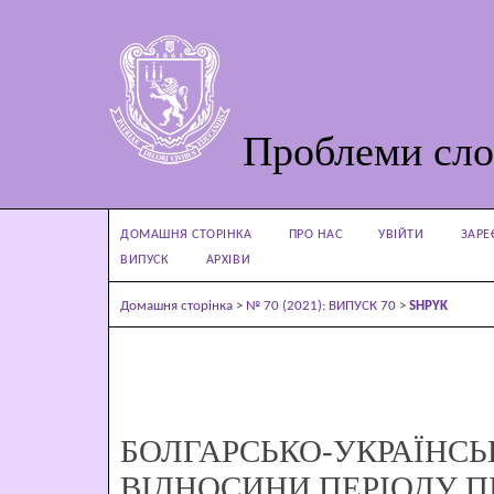
Проблеми сло
ДОМАШНЯ СТОРІНКА
ПРО НАС
УВІЙТИ
ЗАРЕ
ВИПУСК
АРХІВИ
Домашня сторінка
>
№ 70 (2021): ВИПУСК 70
>
SHPYK
БОЛГАРСЬКО-УКРАЇНСЬ
ВІДНОСИНИ ПЕРІОДУ П