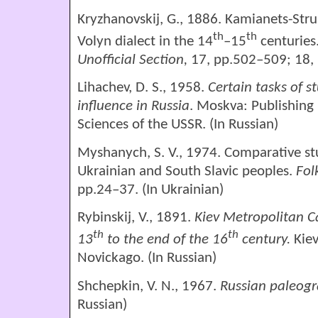
Kryzhanovskіj, G., 1886. Kamianets-Str
th
th
Volyn dialect in the 14
–15
centuries
Unofficial Section,
17, pp.502–509; 18, 
Lihachev, D. S., 1958.
Certain
tasks
of
s
influence in Russia
. Moskva: Publishing
Sciences of the USSR. (In Russian)
Myshanych, S. V., 1974. Comparative stud
Ukrainian and South Slavic peoples.
Fol
pp.24–37. (In Ukrainian)
Rybinskij, V., 1891.
Kiev Metropolitan C
th
th
13
to the end of the
16
century.
Kіev
Novickago. (In Russian)
Shchepkin, V. N., 1967.
Russian paleog
Russian)