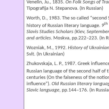
Venelin, Ju., 1835.
On Folk Songs of
Tra
Tipografija N. Stepanova. (In Russian)
Worth, D., 1983. The so called “second S
th
history of Russian literary language.
9
Slavis Studies Scholars (Kiev, September
and articles
. Moskva, рр.222–223. (In R
Wozniak, M., 1992.
History
of
Ukrainia
Svit. (In Ukrainian)
Zhukovskaja, L. P., 1987. Greek influenc
Russian language of the second half of 
centuries (On the falseness of the noti
influence”).
Old Russian literary languag
Slavic language
, pp.144–176. (In Russia