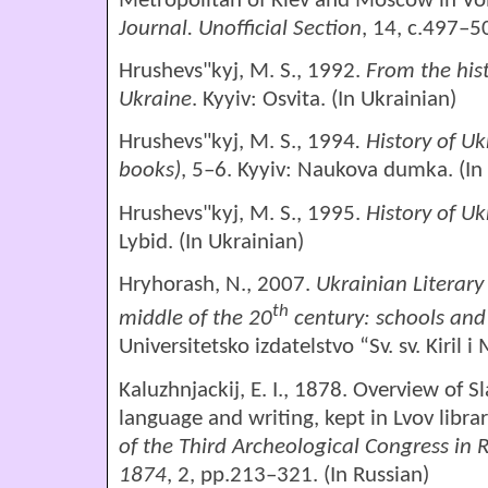
Metropolitan of Kiev and Moscow in Vo
Journal. Unofficial Section
, 14, с.497–50
Hrushevs"kyj, M. S., 1992.
From the hist
Ukraine
. Kyyiv: Osvita. (In Ukrainian)
Hrushevs"kyj, M. S., 1994
. History of Uk
books)
, 5–6. Kyyiv: Naukova dumka. (In
Hrushevs"kyj, M. S., 1995.
History
of
Uk
Lybid. (In Ukrainian)
Hryhorash, N., 2007.
Ukrainian
Literary
th
m
iddle of the 20
century
: sch
ools and
Universitetsko izdatelstvo “Sv. sv. Kiril i
Kaluzhnjackij, E. І., 1878. Overview of
language and writing, kept in Lvov libra
of the Third Archeological Congress in R
1874
, 2, pp.213–321. (In Russian)