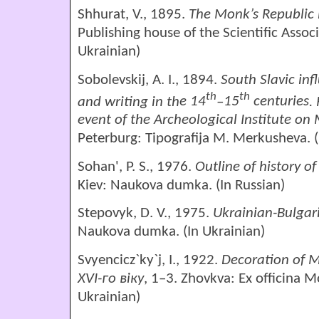
Shhurat, V., 1895.
The Monk’s Republic 
Publishing house of the Scientific Assoc
Ukrainian)
Sobolevskij, A. I., 1894.
South
Slavic
inf
th
th
and writing
in th
e 14
–
15
centuries
.
event of the Archeological Institute on
Peterburg: Tipografija M. Merkusheva. (
Sohan', P. S., 1976.
Outline of history o
Kiev: Naukova dumka. (In Russian)
Stepovyk, D. V., 1975.
Ukrainian-Bulgari
Naukova dumka. (In Ukrainian)
Svyencicz`ky`j, I., 1922.
Decoration of M
XVI-
го
віку
, 1–3. Zhovkva: Ex officina Mo
Ukrainian)