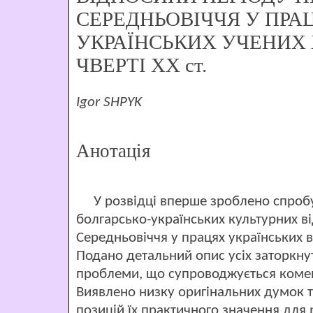
СЕРЕДНЬОВІЧЧЯ У ПРА
УКРАЇНСЬКИХ УЧЕНИХ
ЧВЕРТІ ХХ ст.
Igor SHPYK
Анотація
У розвідці вперше зроблено спробу 
болгарсько-українських культурних в
Середньовіччя у працях українських в
Подано детальний опис усіх заторкнут
проблеми, що супроводжується коме
Виявлено низку оригінальних думок та
позицій їх практичного значення для 