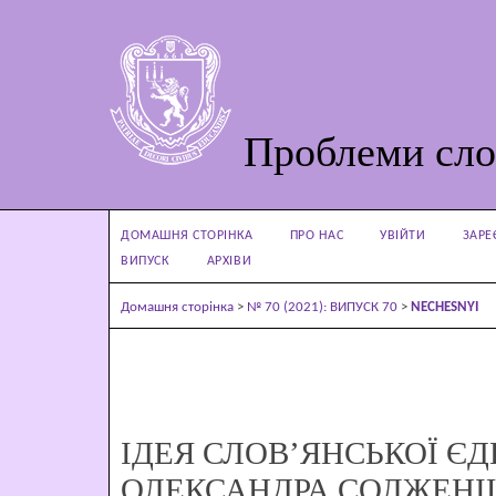
Проблеми сло
ДОМАШНЯ СТОРІНКА
ПРО НАС
УВІЙТИ
ЗАРЕ
ВИПУСК
АРХІВИ
Домашня сторінка
>
№ 70 (2021): ВИПУСК 70
>
NECHESNYI
ІДЕЯ СЛОВ’ЯНСЬКОЇ ЄД
ОЛЕКСАНДРА СОЛЖЕНІ