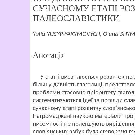
СУЧАСНОМУ ЕТАПІ РО
ПАЛЕОСЛАВІСТИКИ
Yulia YUSYP-YAKYMOVYCH, Olena SHY
Анотація
У статті висвітлюється розвиток пог
більшу давність глаголиці, представл
проблеми стосовно пріоритету глаголи
систематизуються ідеї та погляди сла
сучасному етапі розвитку слов’янсько
Нагромаджені наукою матеріали про 
писемності не полегшують вирішення 
слов’янських азбук
була створена т