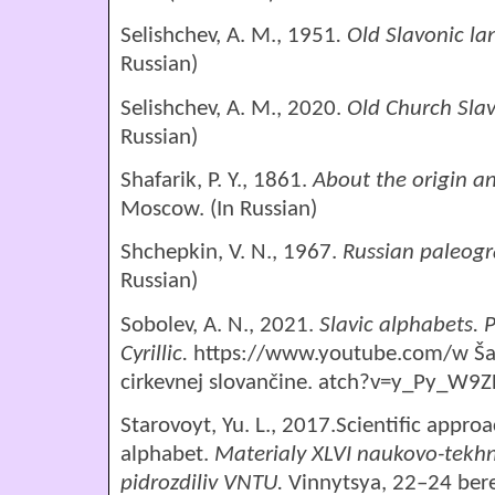
Selishchev, A. M., 1951
. Old Slavonic la
Russian)
Selishchev, A. M., 2020.
Old Church Sla
Russian)
Shafarik, P. Y., 1861.
About the origin a
Moscow. (In Russian)
Shchepkin, V. N., 1967.
Russian paleogr
Russian)
Sobolev, A. N., 2021.
Slavic alphabets. P
Cyrillic.
https://www.youtube.com/w Šafá
cirkevnej slovančine. atch?v=y_Py_W9Z
Starovoyt, Yu.
L., 2017.
Scientific approac
alphabet.
Materialy XLVI naukovo
-
tekhn
pidrozdiliv VNTU
.
Vinnytsya, 22
–
24 ber