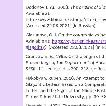
Dodonov, I. Yu., 2008.
The origins of Sla
Avialable at:
http://www.libma.ru/istorija/istoki_sla
[Accessed 22.08.2021] (In Russian)
Glazunova, O. I.
On the countable value 
Avialable at:
https://cyberleninka.ru/ar
glagolitsy
). [Accessed 22.08.2021] (In R
Granstrom, E., 1985. On the origin of th
Proceedings of the Department of Ancie
SSSR
,
11
. Leningrad, s.300–313. (In Rus
Hakobyan, Ruben, 2018. An Attempt to 
Glagolitic Letters, Based on a Comparativ
Letters and the Signs of the Middle East
Pskov: Pskov State University, рp. 30–58