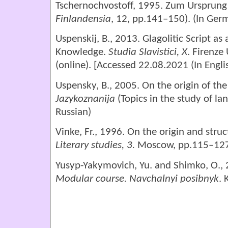
Tschernochvostoff, 1995. Zum Ursprung 
Finlandensia
, 12, pp.141–150). (In Ger
Uspenskij, B., 2013. Glagolitic Script as
Knowledge.
Studia Slavistici
,
X
. Firenze
(online). [Accessed 22.08.2021 (In Engli
Uspensky, B., 2005. On the origin of the
Jazykoznanija
(Topics in the study of la
Russian)
Vinke, Fr., 1996. On the origin and struc
Literary studies
,
3.
Moscow, рp.115–127.
Yusyp-Yakymovich, Yu. and Shimko, O.,
Modular course. Navchalnyi posibnyk
. 