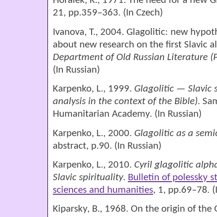
Horalek, K., 1971. The need for a new 
21, рp.359–363. (In Czech)
Ivanova, T., 2004. Glagolitic: new hypoth
about new research on the first Slavic 
Department of Old Russian Literature 
(In Russian)
Karpenko, L., 1999.
Glagolitic — Slavic
analysis in the context of the Bible)
. Sa
Humanitarian Academy.
(In Russian)
Karpenko, L., 2000.
Glagolitic as a sem
abstract, p.90. (In Russian)
Karpenko, L., 2010.
Cyril glagolitic alp
Slavic spirituality
.
Bulletin of polessky st
sciences and humanities
, 1, рp.69–78
.
(
Kiparsky, B., 1968. On the origin of the