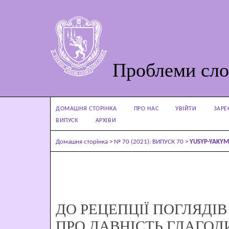
Проблеми сло
ДОМАШНЯ СТОРІНКА
ПРО НАС
УВІЙТИ
ЗАРЕ
ВИПУСК
АРХІВИ
Домашня сторінка
>
№ 70 (2021): ВИПУСК 70
>
YUSYP-YAKY
ДО РЕЦЕПЦІЇ ПОГЛЯДІВ
ПРО ДАВНІСТЬ ГЛАГОЛ