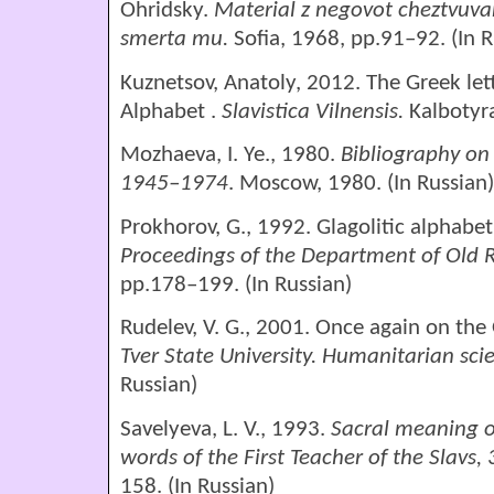
Ohridsky.
Material
z negovot cheztvuva
smerta mu.
Sofia, 1968, рp.91–92. (In R
Kuznetsov, Anatoly, 2012. The Greek let
Alphabet .
Slavistica Vilnensis.
Kalbotyra
Mozhaeva, I. Ye., 1980.
Bibliography on
1945–1974
. Moscow, 1980. (In Russian)
Prokhorov, G., 1992. Glagolitic alphab
Proceedings of the Department of Old R
рp.178–199. (In Russian)
Rudelev, V. G., 2001. Once again on the 
Tver State University. Humanitarian sci
Russian)
Savelyeva, L. V., 1993.
Sacral
meaning
o
words of the First Teacher of the Slavs, 
158. (In Russian)