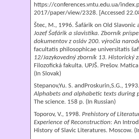
https://conferences.vntu.edu.ua/inde
2017/paper/view/2328. [Accessed 22.08
Štec, M., 1996. Šafárik on Old Slavonic
Jozef
Šafárik
a slavistika. Zborník prísp
dokumentov z osláv
200. výročia naro
facultatis philosophicae universitatis ša
12
/
Jazykovedný zborník 13. Historický 
Filozofická fakulta. UPJŠ. Prešov. Matic
(
In Slovak
)
Stepanov,
Yu
.
S
.
and
Proskurin,
S
.
G
., 1993
Alphabets and alphabetic texts during p
The science. 158 p.
(In Russian)
Toporov, V., 1998.
Prehistory of Literat
Experience of Reconstruction
: An Intro
History of Slavic Literatures. Moscow. (I