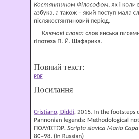
Костянтином Філософом
, як і коли
азбука, а також – який поступ мала с
післякостянтиновий період.
Ключові слова:
слов’янська писемн
гіпотеза П. Й. Шафарика.
Повний текст:
PDF
Посилання
Cristiano, Diddi
, 2015. In the footsteps 
Pannonian legends: Methodological notes
ΠΟΛΥΙΣΤΩΡ
. Scripta slavica Mario
Capal
80–98. (In Russian)