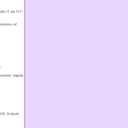
nube
, 9, pp.117–
rainians of
)
ocuments
. Zagreb,
d B., Gralyuk,