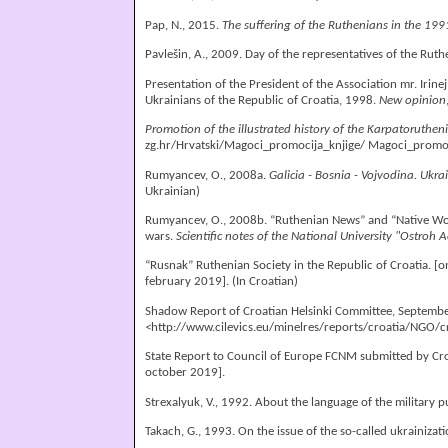
Pap, N., 2015.
The suffering of the Ruthenians in the 1
Pavlešin, A., 2009. Day of the representatives of the Rut
Presentation of the President of the Association mr. Irine
Ukrainians of the Republic of Croatia, 1998.
New opinion
Promotion of the illustrated history of the Karpatoruthe
zg.hr/Hrvatski/Magoci_promocija_knjige/ Magoci_promoc
Rumyancev, O., 2008a.
Galicia - Bosnia - Vojvodina. Ukr
Ukrainian)
Rumyancev, O., 2008b. “Ruthenian News” and “Native Wor
wars.
Scientific notes of the National University "Ostroh 
“Rusnak” Ruthenian Society in the Republic of Croatia.
[o
february 2019]. (In Croatian)
Shadow Report of Croatian Helsinki Committee, September
<
http://www.cilevics.eu/minelres/reports/croatia/NGO/
State Report to Council of Europe FCNM submitted by Croa
october 2019].
Strexalyuk, V., 1992. About the language of the military
Takach, G., 1993. On the issue of the so-called ukrainizat