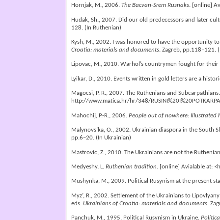
Hornjak, M., 2006.
The Bacvan-Srem Rusnaks
. [online] A
Hudak, Sh., 2007. Did our old predecessors and later cultu
128. (In Ruthenian)
Kysh, M., 2002. I was honored to have the opportunity to s
Croatia: materials and documents
. Zagreb, pp.118–121. (
Lipovac, M., 2010. Warhol’s countrymen fought for thei
Lyikar, D., 2010. Events written in gold letters are a histo
Magocsi, P. R., 2007. The Ruthenians and Subcarpathians
http://www.matica.hr/hr/348/RUSINI%20I%20POTKARPA
Mahochij, P.-R., 2006.
People out of nowhere: Illustrated
Malynovs’ka, O., 2002. Ukrainian diaspora in the South Sla
pp.6–20. (In Ukrainian)
Mastrovic, Z., 2010. The Ukrainians are not the Ruthenia
Medyeshy, L.
Ruthenian tradition
. [online] Avialable at:
<
h
Mushynka, M., 2009. Political Rusynism at the present st
Myz’, R., 2002. Settlement of the Ukrainians to Lipovlyan
eds.
Ukrainians of Croatia: materials and documents
. Za
Panchuk, М., 1995. Political Rusynism in Ukraine.
Politic