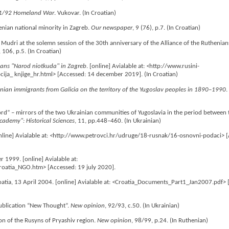
991/92 Homeland War
. Vukovar. (In Croatian)
henian national minority in Zagreb.
Our newspaper
, 9 (76), p.7. (In Croatian)
j Mudri at the solemn session of the 30th anniversary of the Alliance of the Ruthenia
, 106, p.5. (In Croatian)
nians "Narod niotkuda" in Zagreb
. [online] Avialable at:
<
http://www.rusini-
ija_ knjige_hr.html
>
[Accessed: 14 december 2019]. (In Croatian)
ainian immigrants from Galicia on the territory of the Yugoslav peoples in 1890–1990
.
d” – mirrors of the two Ukrainian communities of Yugoslavia in the period between
Academy": Historical Sciences
, 11, pp.448–460. (In Ukrainian)
nline] Avialable at:
<
http://www.petrovci.hr/udruge/18-rusnak/16-osnovni-podaci
>
[
 1999. [online] Avialable at:
croatia_NGO.htm
>
[Accessed: 19 july 2020].
tia, 13 April 2004. [online] Avialable at:
<
Croatia_Documents_Part1_Jan2007.pdf
>
 publication “New Thought”.
New opinion
, 92/93, с.50. (In Ukrainian)
ion of the Rusyns of Pryashiv region.
New opinion
, 98/99, p.24. (In Ruthenian)