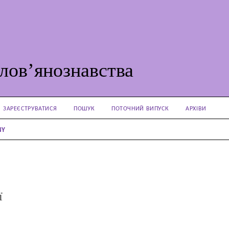
лов’янознавства
ЗАРЕЄСТРУВАТИСЯ
ПОШУК
ПОТОЧНИЙ ВИПУСК
АРХІВИ
NY
ї