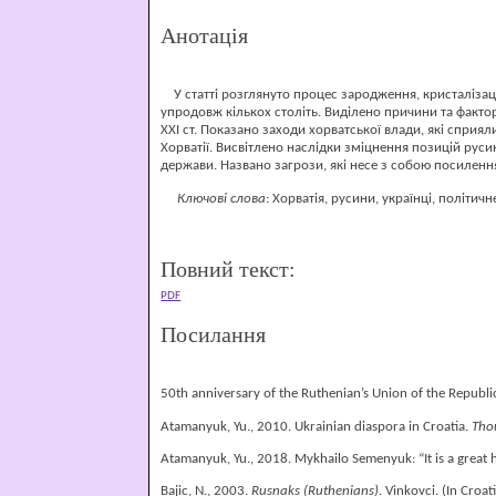
Анотація
У статті розглянуто процес зародження, кристалізації
упродовж кількох століть. Виділено причини та фактор
ХХІ ст. Показано заходи хорватської влади, які сприя
Хорватії. Висвітлено наслідки зміцнення позицій русинс
держави. Названо загрози, які несе з собою посилення 
Ключові слова
: Хорватія, русини, українці, політич
Повний текст:
PDF
Посилання
50th anniversary of the Ruthenian’s Union of the Republi
Atamanyuk, Yu., 2010. Ukrainian diaspora in Croatia.
Tho
Atamanyuk, Yu., 2018. Mykhailo Semenyuk: “It is a great h
Bajic, N., 2003.
Rusnaks (Ruthenians)
. Vinkovci. (In Croat