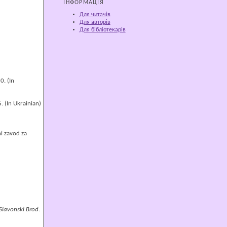
ІНФОРМАЦІЯ
Для читачів
Для авторів
Для бібліотекарів
0. (In
. (In Ukrainian)
ni zavod za
 Slavonski Brod
.