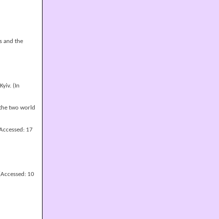
ns and the
 Kyiv. (In
 the two world
Accessed: 17
[Accessed: 10