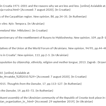
 in Croatia 1971–2001 and the reasons why we are less and less. [online] Avialable at:
oja-rusina.html
>
[Accessed: 7 august 2020]. (In Croatian)
ts of the Carpathian region.
New opinion
, 86, pp.34–35. (In Ruthenian)
 vitro
. Kyiv: Tempora. (In Ukrainian)
Homeland War
. Mikluševci. (In Croatian)
anniversary of the resettlement of Rusyns to Mykloshevtsy.
New opinion
, 109, pp.8–1
ntatives of the Union at the World Forum of Ukrainians.
New opinion
, 94/95, pp.44–46
ns in Croatia”.
New opinion
, 113, pp.2–5. (In Ukrainian)
ulation by citizenship, ethnicity, religion and mother tongue
, 2013. Zagreb : Drzav
10.
[online] Avialable at:
blike_Hrvatske_%282010.%29
>
[Accessed: 7 august 2020]. (In Croatian)
 2015.
Thoughts from the Danube
, 17, pp.113–127. (In Ruthenian)
m the Danube
, 19, pp.65–72. (In Ruthenian)
ituent assembly of the Ukrainian community of the Republic of Croatia took place in
ian_organization_in_.html
>
[Accessed: 29 september 2019]. (In Ukrainian)