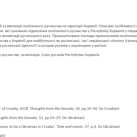
 та еволюції політичного русинства на території Хорватії. Описано особливості
и, які зумовили піднесення політичного русинства у Республіці Хорватія у перш
ли активізації русинського руху. Проаналізовано погляди прихильників політичн
тва у Хорватії для майбутнього як русинської, так і української спільнот (громад
русинської ідеології та розрив русинів з українцями у регіоні.
не русинство, асиміляція, Союз русинів Республіки Хорватія.
c of Croatia, 2018.
Thoughts from the Danube
, 20, pp.39–40. (In Croatian)
ughts from the Danube
, 12, pp.24–29. (In Ukrainian)
onor to be a Ukrainian in Croatia”.
Time and events
, 37, p.4. (In Ukrainian)
ian)