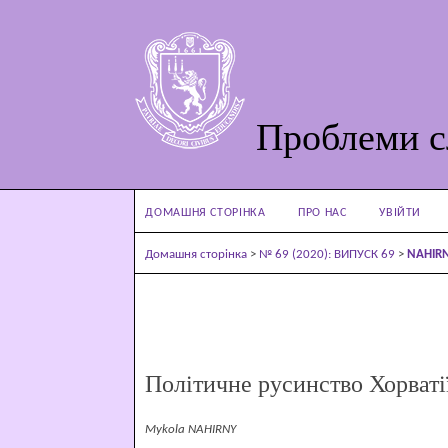
Проблеми с
ДОМАШНЯ СТОРІНКА
ПРО НАС
УВІЙТИ
Домашня сторінка
>
№ 69 (2020): ВИПУСК 69
>
NAHIR
Політичне русинство Хорваті
Mykola NAHIRNY