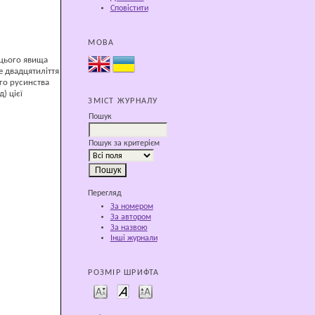
Сповістити
МОВА
 цього явища
е двадцятиліття
ого русинства
) цієї
ЗМІСТ ЖУРНАЛУ
Пошук
Пошук за критерієм
Перегляд
За номером
За автором
За назвою
Інші журнали
РОЗМІР ШРИФТА