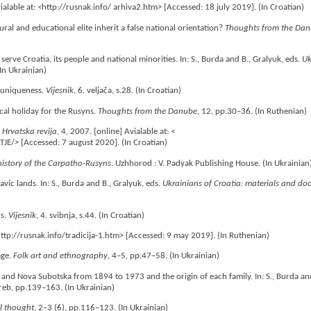
vialable at:
<
http://rusnak.info/ arhiva2.htm
>
[Accessed: 18 july 2019]. (In Croatian)
ral and educational elite inherit a false national orientation?
Thoughts from the Da
erve Croatia, its people and national minorities. In: S., Burda and B., Gralyuk, eds.
Uk
In Ukrainian)
r uniqueness.
Vijesnik
, 6. veljača, s.28. (In Croatian)
rical holiday for the Rusyns.
Thoughts from the Danube
, 12, pp.30–36. (In Ruthenian)
.
Hrvatska revija
, 4, 2007. [online] Avialable at:
<
TJE/
>
[Accessed: 7 august 2020]. (In Croatian)
 history of the Carpatho-Rusyns
. Uzhhorod : V. Padyak Publishing House. (In Ukrainian
vic lands. In: S., Burda and B., Gralyuk, eds.
Ukrainians of Croatia: materials and d
ns.
Vijesnik
, 4. svibnja, s.44. (In Croatian)
ttp://rusnak.info/tradicija-1.htm
>
[Accessed: 9 may 2019]. (In Ruthenian)
age.
Folk art and ethnography
, 4–5, pp.47–58. (In Ukrainian)
y and Nova Subotska from 1894 to 1973 and the origin of each family. In: S., Burda an
greb, pp.139–163. (In Ukrainian)
al thought
, 2–3 (6), pp.116–123. (In Ukrainian)