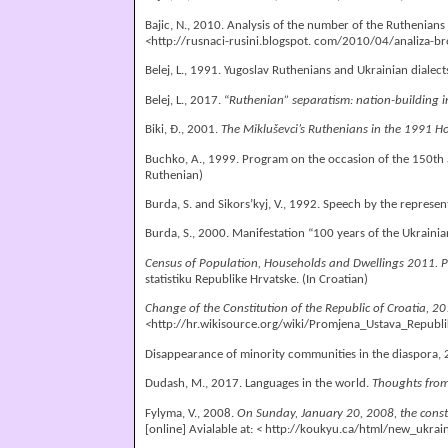
Bajic, N., 2010. Analysis of the number of the Ruthenians
<
http://rusnaci-rusini.blogspot. com/2010/04/analiza-br
Belej, L., 1991. Yugoslav Ruthenians and Ukrainian dialec
Belej, L., 2017. “
Ruthenian
”
separatism: nation-building in
Biki, Đ., 2001.
The Mikluševci’s Ruthenians in the 1991 
Buchko, А., 1999. Program on the occasion of the 150th 
Ruthenian)
Burda, S. and Sikors’kyj, V., 1992. Speech by the represe
Burda, S., 2000. Manifestation “100 years of the Ukrainia
Census of Population, Households and Dwellings 2011. Pop
statistiku Republike Hrvatske. (In Croatian)
Change of the Constitution of the Republic of Croatia,
20
<
http://hr.wikisource.org/wiki/Promjena_Ustava_Repu
Disappearance of minority communities in the diaspora,
Dudash, M., 2017. Languages in the world.
Thoughts fro
Fylyma, V., 2008.
On Sunday, January 20, 2008, the const
[online] Avialable at:
<
http://koukyu.ca/html/new_ukrain