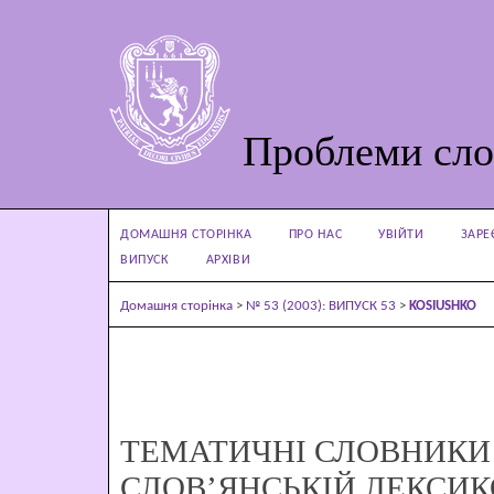
Проблеми сло
ДОМАШНЯ СТОРІНКА
ПРО НАС
УВІЙТИ
ЗАРЕ
ВИПУСК
АРХІВИ
Домашня сторінка
>
№ 53 (2003): ВИПУСК 53
>
KOSIUSHKO
ТЕМАТИЧНІ СЛОВНИКИ
СЛОВ’ЯНСЬКІЙ ЛЕКСИК