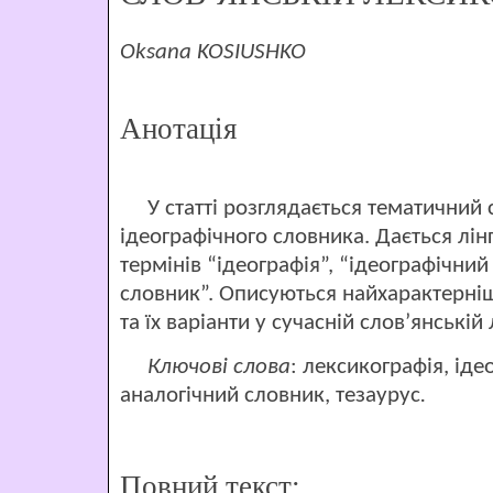
Oksana KOSIUSHKO
Анотація
У статті розглядається тематичний с
ідеографічного словника. Дається лін
термінів “ідеографія”, “ідеографічни
словник”. Описуються найхарактерніш
та їх варіанти у сучасній слов’янській
Ключові слова
: лексикографія, іде
аналогічний словник, тезаурус
.
Повний текст: