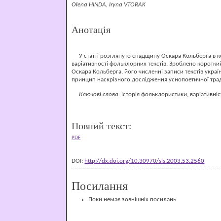
Olena HINDA, Iryna VTORAK
Анотація
У статті розглянуто спадщину Оскара Кольберга в к
варіативності фольклорних текстів. Зроблено короткий
Оскара Кольберга, його численні записи текстів укр
принцип наскрізного дослідження уснопоетичної трад
Ключові
слова
: історія фольклористики, варіативні
Повний текст:
PDF
DOI:
http://dx.doi.org/10.30970/sls.2003.53.2560
Посилання
Поки немає зовнішніх посилань.