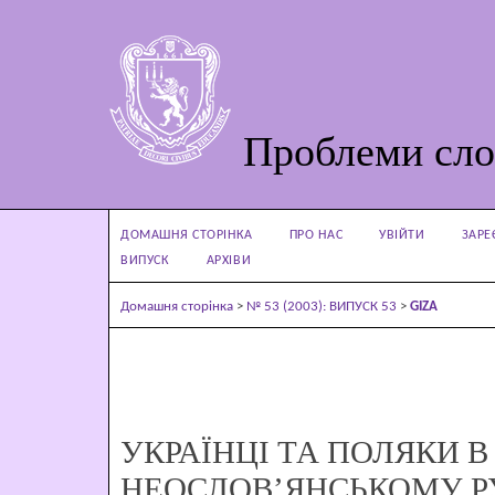
Проблеми сло
ДОМАШНЯ СТОРІНКА
ПРО НАС
УВІЙТИ
ЗАРЕ
ВИПУСК
АРХІВИ
Домашня сторінка
>
№ 53 (2003): ВИПУСК 53
>
GIZA
УКРАЇНЦІ ТА ПОЛЯКИ В
НЕОСЛОВ’ЯНСЬКОМУ РУС