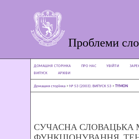
Проблеми сло
ДОМАШНЯ СТОРІНКА
ПРО НАС
УВІЙТИ
ЗАРЕ
ВИПУСК
АРХІВИ
Домашня сторінка
>
№ 53 (2003): ВИПУСК 53
>
TYMON
СУЧАСНА СЛОВАЦЬКА М
ФУНКЦІОНУВАННЯ, ТЕН