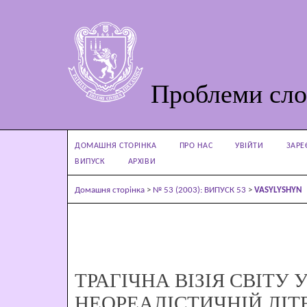
Проблеми сло
ДОМАШНЯ СТОРІНКА
ПРО НАС
УВІЙТИ
ЗАРЕ
ВИПУСК
АРХІВИ
Домашня сторінка
>
№ 53 (2003): ВИПУСК 53
>
VASYLYSHYN
ТРАГІЧНА ВІЗІЯ СВІТУ 
НЕОРЕАЛІСТИЧНІЙ ЛІТЕ