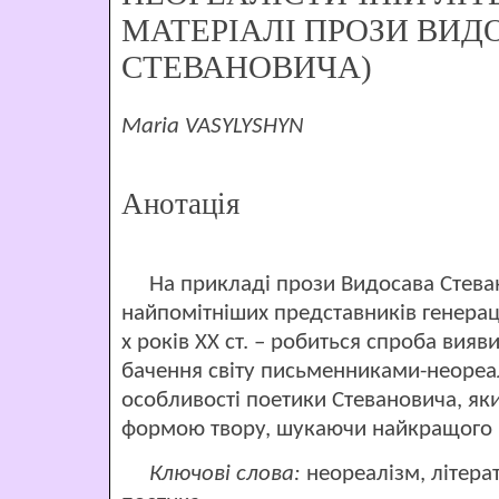
МАТЕРІАЛІ ПРОЗИ ВИД
СТЕВАНОВИЧА)
Maria VASYLYSHYN
Анотація
На прикладі прози Видосава Стеван
найпомітніших представників генераці
х років ХХ ст. – робиться спроба вияв
бачення світу письменниками-неореа
особливості поетики Стевановича, як
формою твору, шукаючи найкращого в
Ключові слова:
неореалізм, літерат