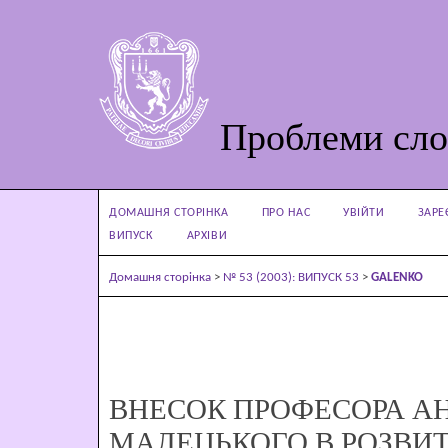
Проблеми сло
ДОМАШНЯ СТОРІНКА
ПРО НАС
УВІЙТИ
ЗАРЕ
ВИПУСК
АРХІВИ
Домашня сторінка
>
№ 53 (2003): ВИПУСК 53
>
GALENKO
ВНЕСОК ПРОФЕСОРА А
МАЛЕЦЬКОГО В РОЗВИ