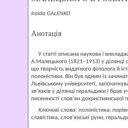
Iraida GALENKO
Анотація
У статті описана наукова і виклада
А.Малецького (1821–1913) у ділянці 
що творчість видатного філолога й іс
полоністики. Він був одним із зачинат
Львівському університеті, започатку
зв’язків у ділянці геральдики і брав 
писемності слов’ян дохристиянської 
Ключові слова:
полоністика, порів
славістика, слов’янські руни, геральд