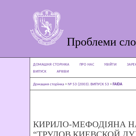
Проблеми сло
ДОМАШНЯ СТОРІНКА
ПРО НАС
УВІЙТИ
ЗАРЕ
ВИПУСК
АРХІВИ
Домашня сторінка
>
№ 53 (2003): ВИПУСК 53
>
FAIDA
КИРИЛО-МЕФОДІЯНА Н
“ТРУДОВ КИЕВСКОЙ Д