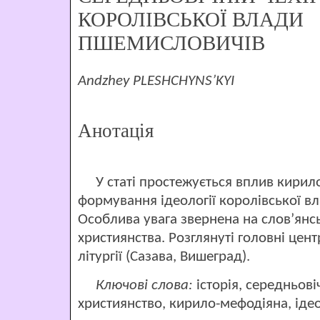
КОРОЛІВСЬКОЇ ВЛАДИ
ПШЕМИСЛОВИЧІВ
Andzhey PLESHCHYNS’KYI
Анотація
У статі простежується вплив кирило-
формування ідеології королівської вл
Особлива увага звернена на слов’янс
християнства. Розглянуті головні цен
літургії (Сазава, Вишеград).
Ключові слова:
історія, середньові
християнство, кирило-мефодіяна, іде