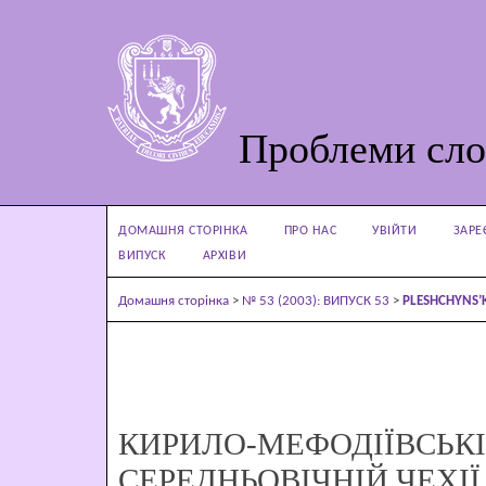
Проблеми сло
ДОМАШНЯ СТОРІНКА
ПРО НАС
УВІЙТИ
ЗАРЕ
ВИПУСК
АРХІВИ
Домашня сторінка
>
№ 53 (2003): ВИПУСК 53
>
PLESHCHYNS’
КИРИЛО-МЕФОДІЇВСЬКІ 
СЕРЕДНЬОВІЧНІЙ ЧЕХІЇ