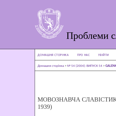
Проблеми с
ДОМАШНЯ СТОРІНКА
ПРО НАС
УВІЙТИ
Домашня сторінка
>
№ 54 (2004): ВИПУСК 54
>
GALEN
МОВОЗНАВЧА СЛАВІСТИКА
1939)