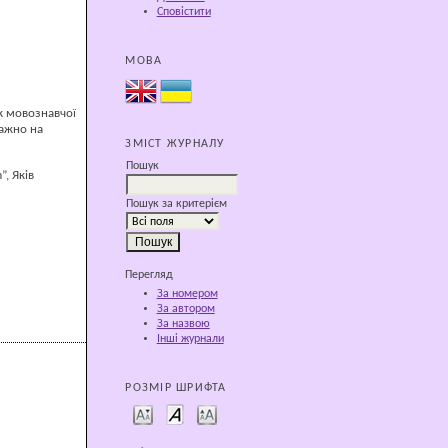
Сповістити
МОВА
к мовознавчої
важно на
ЗМІСТ ЖУРНАЛУ
Пошук
, Яків
Пошук за критерієм
Перегляд
За номером
За автором
За назвою
Інші журнали
РОЗМІР ШРИФТА