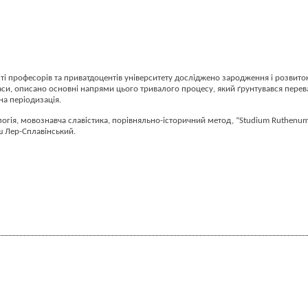
ті професорів та приватдоцентів університету досліджено зародження і розвито
 часи, описано основні напрями цього тривалого процесу, який ґрунтувався пере
на періодизація.
огія, мовознавча славістика, порівняльно-історичний метод, “Studium Ruthenum”
ш Лер-Сплавінський.