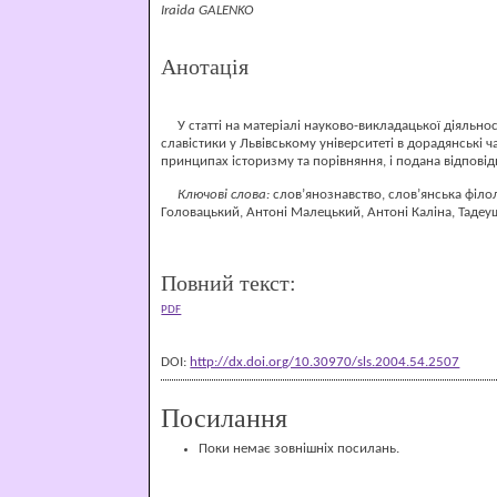
Iraida GALENKO
Анотація
У статті на матеріалі науково-викладацької діяльнос
славістики у Львівському університеті в дорадянські
принципах історизму та порівняння, і подана відповід
Ключові слова:
слов’янознавство, слов’янська філол
Головацький, Антоні Малецький, Антоні Каліна, Тадеу
Повний текст:
PDF
DOI:
http://dx.doi.org/10.30970/sls.2004.54.2507
Посилання
Поки немає зовнішніх посилань.