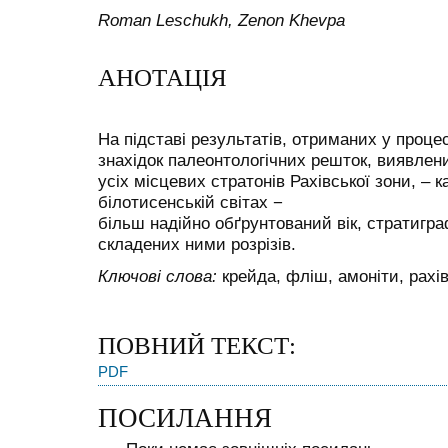
Roman Leschukh, Zenon Khevpa
АНОТАЦІЯ
На підставі результатів, отриманих у проце
знахідок палеонтологічних решток, виявле
усіх місцевих стратонів Рахівської зони, – ка
білотисенській світах −
більш надійно обґрунтований вік, стратигра
складених ними розрізів.
Ключові слова:
крейда, фліш, амоніти, рахів
ПОВНИЙ ТЕКСТ:
PDF
ПОСИЛАННЯ