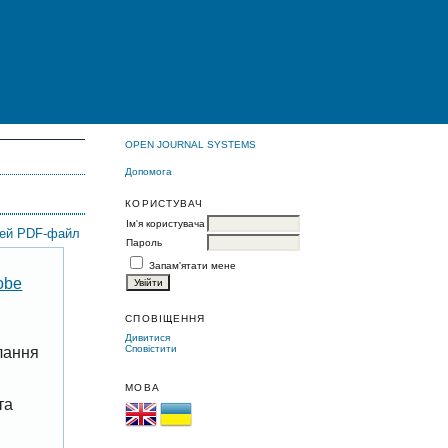
OPEN JOURNAL SYSTEMS
Допомога
КОРИСТУВАЧ
Ім'я користувача
цей PDF-файл
Пароль
Запам'ятати мене
obe
СПОВІЩЕННЯ
Дивитися
Сповістити
лання
МОВА
та