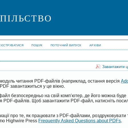
СПІЛЬСТВО
ЕЄСТРУВАТИСЯ
ПОШУК
ПОТОЧНИЙ ВИПУСК
АРХІВИ
Завантажити 
модуль читання PDF-файлів (наприклад, остання версія
Ad
PDF завантажиться у це вікно.
файл безпосередньо на свій комп'ютер, де його можна буде
ня PDF-файлів. Щоб завантажити PDF-файл, натисніть поси
ації про те, як працювати з PDF-файлами, роздруковувати 
ттю Highwire Press
Frequently Asked Questions about PDFs
.