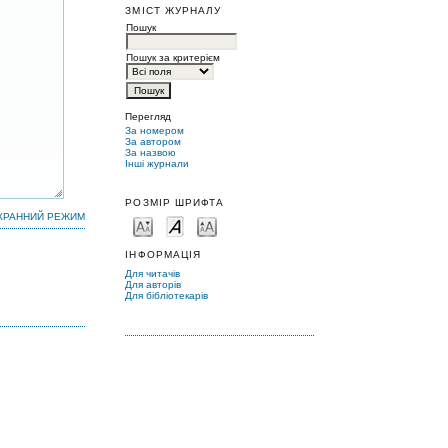
ЗМІСТ ЖУРНАЛУ
Пошук
Пошук за критерієм
Перегляд
За номером
За автором
За назвою
Інші журнали
РОЗМІР ШРИФТА
КРАННИЙ РЕЖИМ
ІНФОРМАЦІЯ
Для читачів
Для авторів
Для бібліотекарів