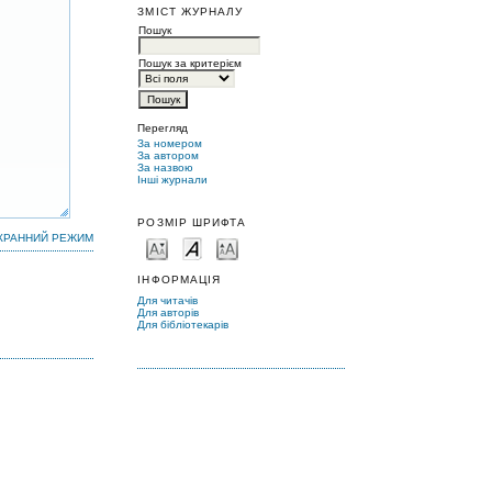
ЗМІСТ ЖУРНАЛУ
Пошук
Пошук за критерієм
Перегляд
За номером
За автором
За назвою
Інші журнали
РОЗМІР ШРИФТА
КРАННИЙ РЕЖИМ
ІНФОРМАЦІЯ
Для читачів
Для авторів
Для бібліотекарів