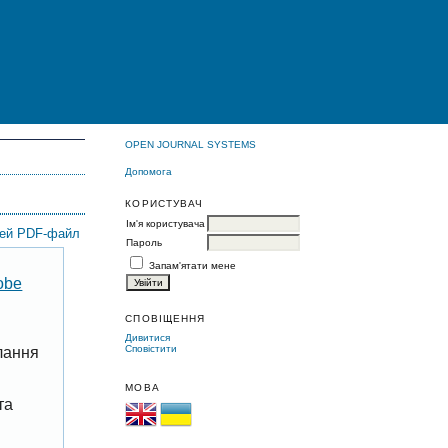
OPEN JOURNAL SYSTEMS
Допомога
КОРИСТУВАЧ
Ім'я користувача
цей PDF-файл
Пароль
Запам'ятати мене
obe
СПОВІЩЕННЯ
Дивитися
Сповістити
лання
МОВА
та