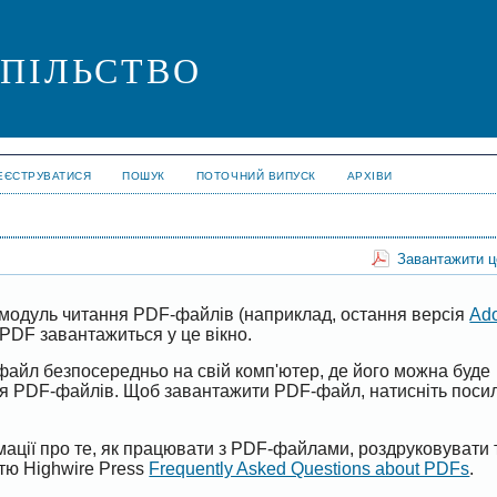
СПІЛЬСТВО
ЕЄСТРУВАТИСЯ
ПОШУК
ПОТОЧНИЙ ВИПУСК
АРХІВИ
Завантажити 
модуль читання PDF-файлів (наприклад, остання версія
Ad
PDF завантажиться у це вікно.
файл безпосередньо на свій комп'ютер, де його можна буде
ня PDF-файлів. Щоб завантажити PDF-файл, натисніть поси
ації про те, як працювати з PDF-файлами, роздруковувати 
ттю Highwire Press
Frequently Asked Questions about PDFs
.