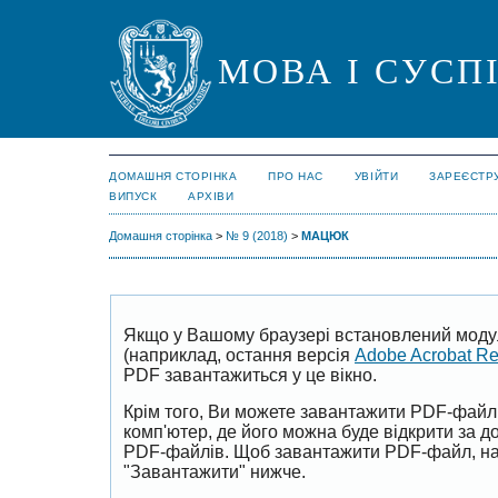
МОВА І СУСП
ДОМАШНЯ СТОРІНКА
ПРО НАС
УВІЙТИ
ЗАРЕЄСТР
ВИПУСК
АРХІВИ
Домашня сторінка
>
№ 9 (2018)
>
МАЦЮК
Якщо у Вашому браузері встановлений моду
(наприклад, остання версія
Adobe Acrobat R
PDF завантажиться у це вікно.
Крім того, Ви можете завантажити PDF-файл
комп'ютер, де його можна буде відкрити за 
PDF-файлів. Щоб завантажити PDF-файл, на
"Завантажити" нижче.