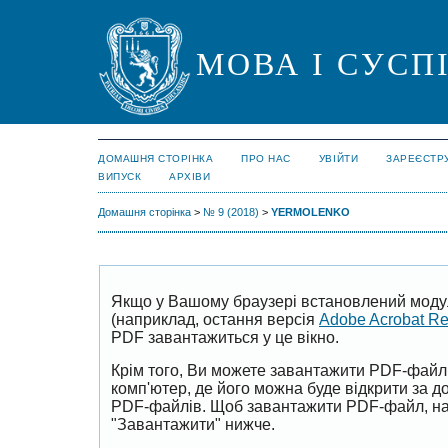
МОВА І СУСП
ДОМАШНЯ СТОРІНКА
ПРО НАС
УВІЙТИ
ЗАРЕЄСТР
ВИПУСК
АРХІВИ
Домашня сторінка
>
№ 9 (2018)
>
YERMOLENKO
Якщо у Вашому браузері встановлений моду
(наприклад, остання версія
Adobe Acrobat R
PDF завантажиться у це вікно.
Крім того, Ви можете завантажити PDF-файл
комп'ютер, де його можна буде відкрити за 
PDF-файлів. Щоб завантажити PDF-файл, на
"Завантажити" нижче.