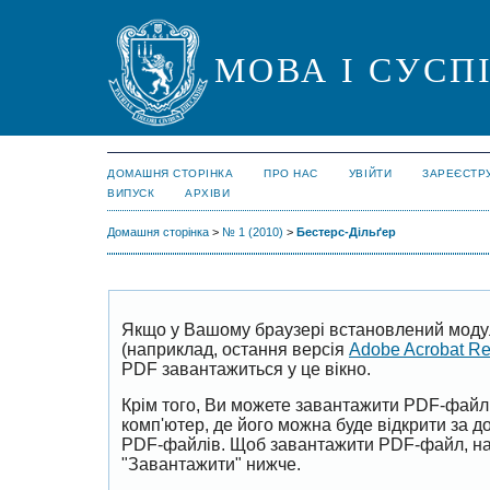
МОВА І СУСП
ДОМАШНЯ СТОРІНКА
ПРО НАС
УВІЙТИ
ЗАРЕЄСТР
ВИПУСК
АРХІВИ
Домашня сторінка
>
№ 1 (2010)
>
Бестерс-Дільґер
Якщо у Вашому браузері встановлений моду
(наприклад, остання версія
Adobe Acrobat R
PDF завантажиться у це вікно.
Крім того, Ви можете завантажити PDF-файл
комп'ютер, де його можна буде відкрити за 
PDF-файлів. Щоб завантажити PDF-файл, на
"Завантажити" нижче.