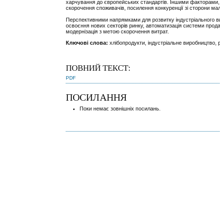
харчування до європейських стандартів. Іншими факторами, я
скорочення споживачів, посилення конкуренції зі сторони мал
Перспективними напрямками для розвитку індустріального в
освоєння нових секторів ринку, автоматизація системи прода
модернізація з метою скорочення витрат.
Ключові слова:
хлібопродукти, індустріальне виробництво, 
ПОВНИЙ ТЕКСТ:
PDF
ПОСИЛАННЯ
Поки немає зовнішніх посилань.