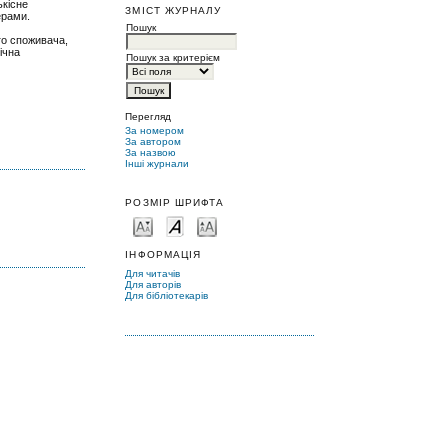
ькісне
ЗМІСТ ЖУРНАЛУ
ерами.
Пошук
го споживача,
ічна
Пошук за критерієм
Перегляд
За номером
За автором
За назвою
Інші журнали
РОЗМІР ШРИФТА
ІНФОРМАЦІЯ
Для читачів
Для авторів
Для бібліотекарів