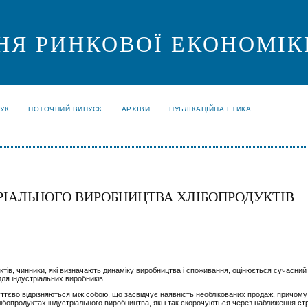
Я РИНКОВОЇ ЕКОНОМІКИ
УК
ПОТОЧНИЙ ВИПУСК
АРХІВИ
ПУБЛІКАЦІЙНА ЕТИКА
РІАЛЬНОГО ВИРОБНИЦТВА ХЛІБОПРОДУКТІВ
уктів, чинники, які визначають динаміку виробництва і споживання, оцінюється сучасний
ля індустріальних виробників.
ттєво відрізняються між собою, що засвідчує наявність необлікованих продаж, причому
бопродуктах індустріального виробництва, які і так скорочуються через наближення ст