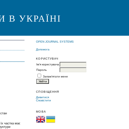
 В УКРАЇНІ
OPEN JOURNAL SYSTEMS
Допомога
КОРИСТУВАЧ
Ім'я користувача
Пароль
Запам'ятати мене
СПОВІЩЕННЯ
Дивитися
Сповістити
МОВА
 стан
 їх частка має
руктури