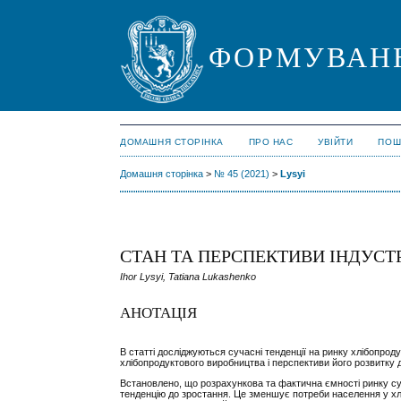
ФОРМУВАНН
ДОМАШНЯ СТОРІНКА
ПРО НАС
УВІЙТИ
ПОШ
Домашня сторінка
>
№ 45 (2021)
>
Lysyi
СТАН ТА ПЕРСПЕКТИВИ ІНДУСТ
Ihor Lysyi, Tatiana Lukashenko
АНОТАЦІЯ
В статті досліджуються сучасні тенденції на ринку хлібопрод
хлібопродуктового виробництва і перспективи його розвитку д
Встановлено, що розрахункова та фактична ємності ринку су
тенденцію до зростання. Це зменшує потреби населення у хлі