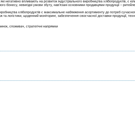
кі негативно впливають на розвиток індустріального виробництва хлібопродуктів, є кіл
ого бізнесу, невигідні умови збуту, нав’язані основними продавцями продукції – ритейл
иробництва хлібопродуктів є максимальне наближення асортименту до потреб сучасно
ж та логістики, щоденний моніторинг, забезпечення своєчасної доставки продукції, техн
ринок, споживач, стратегічні напрямки