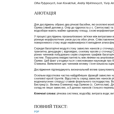
Olha Pylypovych, Ivan Kovalchuk, Andriy Mykhnovych, Yuriy A
АНОТАЦІЯ
Для досліджень обрано два річкові басейни, які охоплені мо
Орява (лівий доплив р. Опір до гідропоста у с. Святослав) т
водозбори мають майже однакову площу, схожі морфометричні п
У процесі досліджень проаналізовано зв’язки між витратами 
різницю морфологічних умов русла обох річок. Співставленн
поверхневого стоку води нерівномірності випадіння атмосфе
Середні багаторічні модулі стоку завислих наносів у сточищі
транзитну денудацію і, відповідно, схилову ерозію у сточищ
різних чинників побудовано серію спарених графіків багаторі
систем. Порушена еквідистантність між лініями на аналізован
Оряви. Цей факт узгоджується з висновками науковців про біл
Озимина. Виявлення цих чинників впливу і їхня кількісна оц
Дослідження підтверджують визначальний вплив гранулометри
Оскільки відсоткова частка найдрібніших фракцій завислих на
схилової ерозії ґрунтів. Відсутність серед завислих наносів
водонапускних споруд і ставків форельного господарства. В
Бистриці (с. Велика Озимина) над Орявою (с. Святослав). Дл
склад не лише завислих, а й донних наносів і їхнього перем
Ключові слова:
річкова система; водозбір; витрата води; ви
ПОВНИЙ ТЕКСТ:
PDF