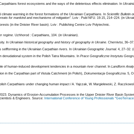
Carpathians forest ecosystems and the ways of the deleterious effects elimination. In
Ukraini
al climate warming in the forest formations of the Ukrainian Carpathians. In
Scientific Bulletin 
reats for mankind and mechanisms of mitigation
”
. Lviv : Publ NFU. 19.15, 214–224. (in Ukrai
orests (in the Dnister River basin). Lviv : Publishing Centre Lviv Polytechnic.
er
regime
. Uzhhorod : Carpathians, 104. (in Ukrainian).
ity. In
Ukrainian historical geography and history of geography in Ukraine
. Chernivtsi, 36–37.
s selfforming in the Ukrainian Carpathian rivers. In
Ukrainian Geographic Journal
. 4, 27–32. (
n denudational system in the Polish Tatra Mountains. In
Prace Geograficzne
Instytutu Geograf
le of human-induced development tendencies in a mountain river channel. In
Landform
Analy
ion in the Carpathian part of Vistula Catchment (in Polish),
Dokumentacja Geograficzna
. 5, 
olish Carpathians under changing human impact / A. Yajczak, W. Margielewski, Z. Raczkows
., 2023. Dynamics of Erosion-Accumulation Processes in the Upper Dnister River Basin Syst
cientists & Engineers. Source:
International Conference of Young Professionals "GeoTerrac