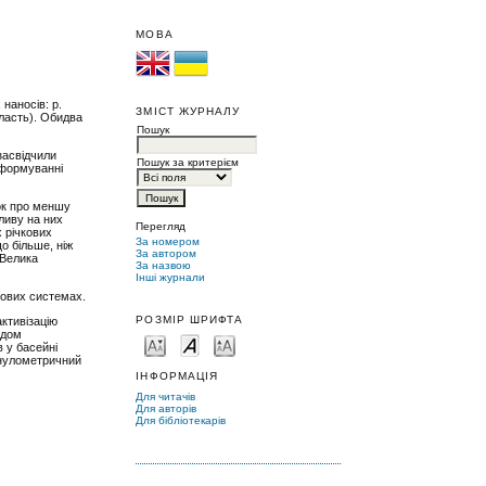
МОВА
наносів: р.
ЗМІСТ ЖУРНАЛУ
бласть). Обидва
Пошук
засвідчили
Пошук за критерієм
 формуванні
вок про меншу
ливу на них
Перегляд
х річкових
За номером
о більше, ніж
За автором
 Велика
За назвою
Інші журнали
кових системах.
РОЗМІР ШРИФТА
активізацію
адом
 у басейні
анулометричний
ІНФОРМАЦІЯ
Для читачів
Для авторів
Для бібліотекарів