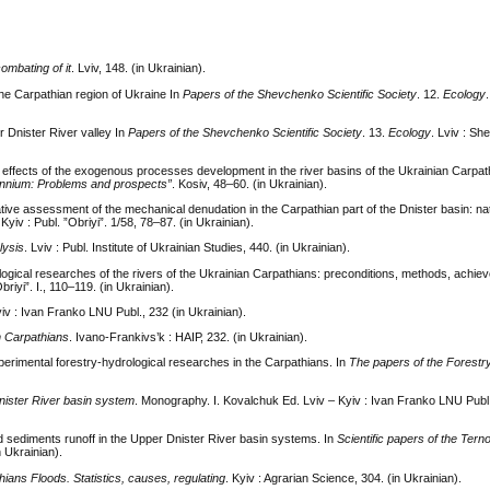
combating of it
. Lviv, 148. (in Ukrainian).
he Carpathian region of Ukraine In
Papers of the Shevchenko Scientific Society
. 12.
Ecology
 Dnister River valley In
Papers of the Shevchenko Scientific Society
. 13.
Ecology
. Lviv : S
ffects of the exogenous processes development in the river basins of the Ukrainian Carpath
ennium
:
Problems and prospects
”
. Kosiv, 48–60. (in Ukrainian).
tive assessment of the mechanical denudation in the Carpathian part of the Dnister basin: n
 Kyiv : Publ. ”Obriyi”. 1/58, 78–87. (in Ukrainian).
lysis
. Lviv : Publ. Institute of Ukrainian Studies, 440. (in Ukrainian).
ogical researches of the rivers of the Ukrainian Carpathians: preconditions, methods, achie
Obriyi”. I., 110–119. (in Ukrainian).
viv : Ivan Franko LNU Publ., 232 (in Ukrainian).
an Carpathians
. Ivano-Frankivs’k : НАІР, 232. (in Ukrainian).
xperimental forestry-hydrological researches in the Carpathians. In
The papers of the Forest
nister River basin system
. Monography. I. Kovalchuk Ed. Lviv – Kyiv : Ivan Franko LNU Publ.
d sediments runoff in the Upper Dnister River basin systems. In
Scientific papers of the Terno
n Ukrainian).
ians Floods. Statistics, causes, regulating
. Kyiv : Agrarian Science, 304. (in Ukrainian).