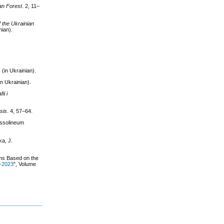
an Forest
. 2, 11–
of the Ukrainian
nian).
 (in Ukrainian).
in Ukrainian).
ii i
sis
. 4, 57–64.
Ossolineum
ka, J.
ems Based on the
e-2023
", Volume