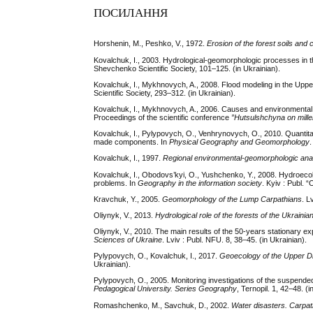
ПОСИЛАННЯ
Horshenin, M., Peshko, V., 1972.
Erosion
of
the
forest
soils
and
Kovalchuk, I., 2003. Hydrological-geomorphologic processes in t
Shevchenko Scientific Society, 101–125. (in Ukrainian).
Kovalchuk, I., Mykhnovych, A., 2008. Flood modeling in the Upper
Scientific Society, 293–312. (in Ukrainian).
Kovalchuk, I., Mykhnovych, A., 2006. Causes and environmental e
Proceedings of the scientific conference
”
Hutsulshchyna on mill
Kovalchuk, I., Pylypovych, O., Venhrynovych, O., 2010. Quantita
made components. In
Physical Geography and Geomorphology
.
Kovalchuk, I., 1997.
Regional environmental-geomorphologic ana
Kovalchuk, I., Obodovs’kyi, O., Yushchenko, Y., 2008. Hydroecol
problems. In
Geography in the information society
. Kyiv : Publ. “
Kravchuk, Y., 2005.
Geomorphology
of
the
Lump
Carpathians
. L
Oliynyk, V., 2013.
Hydrological role of the forests of the Ukraini
Oliynyk, V., 2010. The main results of the 50-years stationary e
Sciences of Ukraine
. Lviv : Publ. NFU. 8, 38–45. (in Ukrainian).
Pylypovych, O., Kovalchuk, I., 2017.
Geoecology of the Upper D
Ukrainian).
Pylypovych, O., 2005. Monitoring investigations of the suspende
Pedagogical University. Series Geography
, Ternopil. 1, 42–48. (i
Romashchenko, M., Savchuk, D., 2002.
Water disasters. Carpath