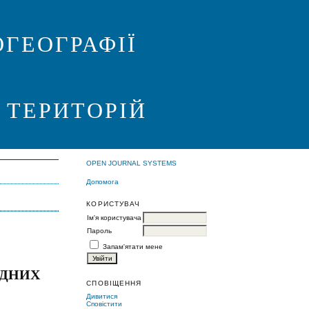
ГЕОГРАФІЇ
 ТЕРИТОРІЙ
OPEN JOURNAL SYSTEMS
Допомога
КОРИСТУВАЧ
Ім'я користувача
Пароль
Запам'ятати мене
ІДНИХ
СПОВІЩЕННЯ
Дивитися
Сповістити