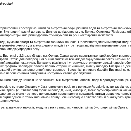
ndreychuk
ніторинговими спостереженнями за витратами води, рівнями води та витратами завислих 
а р. Бистриця (правий доплив р. Дністер до гідропоста у с. Велика Озимина (Львівська о
араметри, але різні гідрокліматичні умови та різні коефіцієнти лісистості.
води, сумами опадів та витратами завислих наносів. Особливості динаміки витрат води 
я динаміки річних сум атмосферних опадів і витрат води засвідчили вирішальну роль у
рних опадів упродовж року.
 р. Бистриці у 2,3 раза більші, ніж Оряви. Однак цього недостатньо, щоб зробити висно
і Оряви. Отож, для попередньої оцінки залежностей між досліджуваними показниками і вп
чної динаміки показників. Виявлено відмінності у гранулометричному складі наносів обо
их графіках засвідчує впливи певних сторонніх чинників, яких у випадку Бистриці є дещ
ьший ступінь антропогенної перетвореності і сильніші впливи у басейні Бистриці до с.
інка є перспективним завданням наступних етапів дослідження.
чного складу наносів на залежність між витратами наносів і води в досліджуваних річ
носів є суттєво більшою у багатоводному році, то з великою ймовірністю це засвідчує 
 річки Оряви (с. Святослав) фракцій понад 0,5 мм, ймовірно, може бути спричинена каск
одночас це може частково пояснювати перевищення показників витрат завислих наносів
я підтвердження таких висновків і припущень необхідно співставляти й аналізувати гр
іщення руслом.
трата завислих наносів; модуль стоку завислих наносів; річка Бистриця; річка Орява.