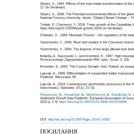
Stoyko, S., 1993. Effects of the man-made transformation of the 
17. (in Ukrainian).
Stoyko, S., 2009. The Potential environmental effects of the glob
National Forestry University
.
Series
”
Global Climate Change – Th
Tretiak, P., Chernevyi, Y., 2018. Trees growth of the Carpathian f
https://doi.org/10.23939/book.growth.2018/ (in Ukrainian).
Chubatyi, O., 1984.
Mountain
Forests
–
the
regulators
of
the
wat
Yushchenko, Y., 2009. River bed studies in the Chernivtsi Univers
Yushchenko, Y., 2004. The features of the large-alluvial river bed
Kotarba, A., Kaszowski, L. and Krzemien, K., 1987. High-mountai
Przestrzennego Zagospodarowania PAN
, spec. Issue. 3, 106.
Krzemien, K., 2003. The Czarny Dunajec river, Poland, as examp
Lajczak, A., 1989. Differentiation of suspended matter transportat
Publisher, Warszawa, 85.
Lajczak, A., 2014. Contemporary geomorphic processes in the P
Swizchowicz.
Episodes
. 37(1), 21–32.
Pylypovych
, O.,
Kovalchuk
, Iv.,
Mykhnovych
, A.,
Kovalchuk
, Ir
Sediments Runoff Data Publisher: European Association of Geos
2023 p. 1–5/
https://doi.org/10.3997/2214-4609.2023510048
DOI:
http://dx.doi.org/10.30970/gpc.2024.2.4555
ПОСИЛАННЯ