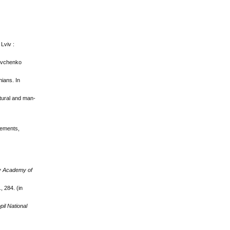
. Lviv :
hevchenko
ians. In
atural and man-
vements,
ry Academy of
, 284. (in
pil National