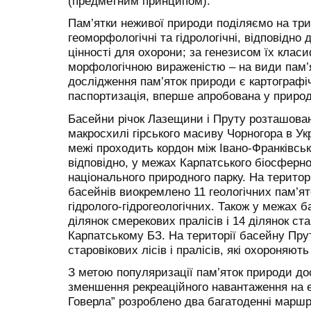
(предметним принципом).
Пам’ятки неживої природи поділяємо на три 
геоморфологічні та гідрологічні, відповідно 
цінності для охорони; за генезисом їх класи
морфологічною вираженістю – на види пам
дослідження пам’яток природи є картографі
паспортизація, вперше апробована у природ
Басейни річок Лазещини і Пруту розташовані
макросхилі гірського масиву Чорногора в Ук
межі проходить кордон між Івано-Франківсь
відповідно, у межах Карпатського біосферно
національного природного парку. На територ
басейнів виокремлено 11 геологічних пам’ято
гідролого-гідрогеологічних. Також у межах
ділянок смерекових пралісів і 14 ділянок ста
Карпатському БЗ. На території басейну Пру
старовікових лісів і пралісів, які охороняю
З метою популяризації пам’яток природи до
зменшення рекреаційного навантаження на е
Говерла” розроблено два багатоденні маршр