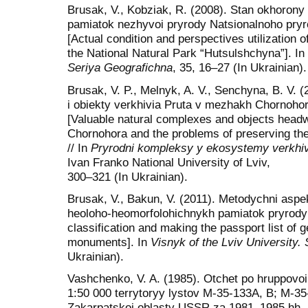
Brusak, V., Kobziak, R. (2008). Stan okhorony
pamiatok nezhyvoi pryrody Natsionalnoho pry
[Actual condition and perspectives utilization 
the National Naturаl Park “Hutsulshchyna”]. In
Seriya Geografichna
, 35, 16–27 (In Ukrainian).
Brusak, V. P., Melnyk, A. V., Senchyna, B. V. 
i obiekty verkhivia Pruta v mezhakh Chornoho
[Valuable natural complexes and objects headwa
Chornohora and the problems of preserving th
// In
Pryrodni kompleksy y ekosystemy verkhivi
Ivan Franko National University of Lviv,
300–321 (In Ukrainian).
Brusak, V., Bakun, V. (2011). Metodychni aspekt
heoloho-heomorfolohichnykh pamiatok pryrody 
classification and making the passport list of
monuments]. In
Visnyk of the Lviv University.
Ukrainian).
Vashchenko, V. A. (1985). Otchet po hruppov
1:50 000 terrytoryy lystov M-35-133A, B; M-3
Zakarpatskoi oblasty USSR za 1981–1985 hh. [