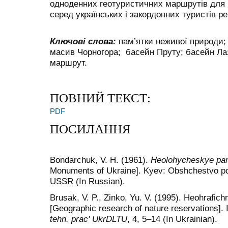
одноденних геотуристичних маршрутів для 
серед українських і закордонних туристів ре
Ключові слова:
пам’ятки неживої природи; г
масив Чорногора; басейн Пруту; басейн Л
маршрут.
ПОВНИЙ ТЕКСТ:
PDF
ПОСИЛАННЯ
Bondarchuk, V. H. (1961).
Heolohycheskye pa
Monuments of Ukraine]. Kyev: Obshchestvo po 
USSR (In Russian).
Brusak, V. P., Zinko, Yu. V. (1995). Heohrafic
[Geographic research of nature reservations]. 
tehn. prac' UkrDLTU
, 4, 5–14 (In Ukrainian).