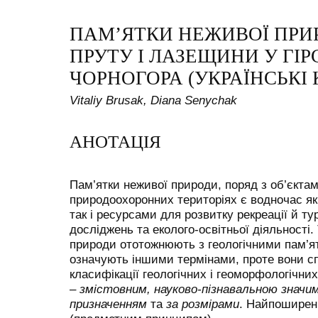
ПАМ’ЯТКИ НЕЖИВОЇ ПРИ
ПРУТУ І ЛАЗЕЩИНИ У ГІ
ЧОРНОГОРА (УКРАЇНСЬКІ
Vitaliy Brusak, Diana Senychak
АНОТАЦІЯ
Пам’ятки неживої природи, поряд з об’єкта
природоохоронних територіях є водночас як
так і ресурсами для розвитку рекреації й ту
досліджень та еколого-освітньої діяльності
природи ототожнюють з геологічними пам’ятк
означують іншими термінами, проте вони сп
класифікації геологічних і геоморфологічни
–
змістовним, науково-пізнавальною значи
призначенням
та
за розмірами
. Найпоширені