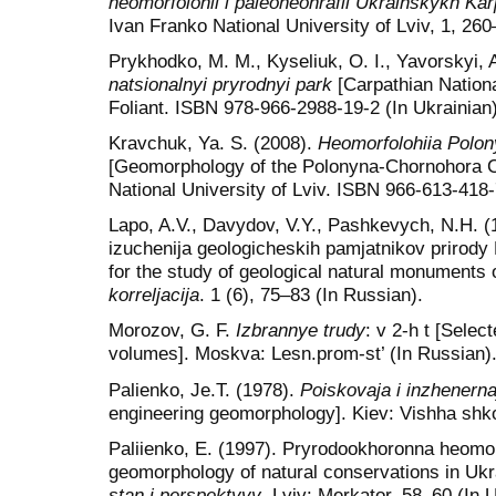
heomorfolohii i paleoheohrafii Ukrainskykh Karpa
Ivan Franko National University of Lviv, 1, 260
Prykhodko, M. M., Kyseliuk, O. I., Yavorskyi, A
natsionalnyi pryrodnyi park
[Carpathian Nationa
Foliant. ISBN 978-966-2988-19-2 (In Ukrainian)
Kravchuk, Ya. S. (2008).
Heomorfolohiia Polo
[Geomorphology of the Polonyna-Chornohora C
National University of Lviv. ISBN 966-613-418-
Lapo, A.V., Davydov, V.Y., Pashkevych, N.H. 
izuchenija geologicheskih pamjatnikov prirody
for the study of geological natural monuments 
korreljacija
. 1 (6), 75–83 (In Russian).
Morozov, G. F.
Izbrannye
trudy
: v 2-h t [Selec
volumes]. Moskva: Lesn.prom-st’ (In Russian)
Palienko, Je.T. (1978).
Poiskovaja i inzhenerna
engineering geomorphology]. Kiev: Vishha shko
Paliienko, E. (1997). Pryrodookhoronna heomor
geomorphology of natural conservations in Ukr
stan i perspektyvy
. Lviv: Merkator, 58–60 (In U