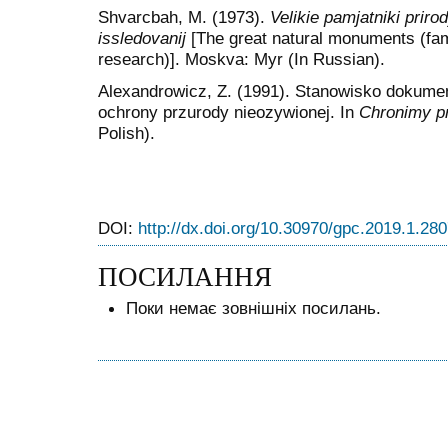
Shvarcbah, M. (1973).
Velikie pamjatniki prirod
issledovanij
[The great natural monuments (fam
research)]. Moskva: Myr (In Russian).
Alexandrowicz, Z. (1991). Stanowisko dokumen
ochrony przurody nieozywionej. In
Chronimy p
Polish).
DOI:
http://dx.doi.org/10.30970/gpc.2019.1.28
ПОСИЛАННЯ
Поки немає зовнішніх посилань.