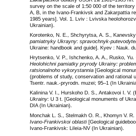
survey on the scale of 1:50 000 of the territo
A, B, in the Ivano-Frankivsk and Zakarpattia r
1985 years]. Vol. 1. Lviv : Lvivska heolohorozv
Ukrainian).
Korotenko, N. E., Shchyrytsa, A. S., Kanevskyi
pamiatnyky Ukrayn
y
:
spravochnyk-putevodyte
Ukraine: handbook and guide]. Kyev : Nauk. du
Hrytsenko, V. P., Ishchenko, A. A., Rusko, Yu.
Heolohichni pamiatky pryrody Ukrainy: proble
ratsionalnoho vykorystannia
[Geological monum
(problems of study, conservation and rational 
Tsentr. nauk.-pryrodn. muzei; 95–1 (In Ukrainia
Kalinina V. I., Hurskoho D. S., Antakovoi I. V. 
Ukrainy
: U 3 t. [Geological monuments of Ukrai
DIA (In Ukrainian).
Monchak L. S., Stelmakh O. R., Khomyn V. R.
Ivano-Frankivskoi oblasti
[Geological guideboo
Ivano-Frankivsk: Lileia-NV (In Ukrainian).