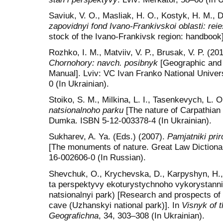
Saviuk, V. O., Masliak, H. O., Kostyk, H. M., 
zapovidnyi fond Ivano-Frankivskoi oblasti: rei
stock of the Ivano-Frankivsk region: handbook]
Rozhko, I. M., Matviiv, V. P., Brusak, V. P. (20
Chornohory: navch. posibnyk
[Geographic and 
Manual]. Lviv: VC Ivan Franko National Univer
0 (In Ukrainian).
Stoiko, S. M., Milkina, L. I., Tasenkevych, L. 
natsionalnoho parku
[The nature of Carpathian 
Dumka. ISBN 5-12-003378-4 (In Ukrainian).
Sukharev, A. Ya. (Eds.) (2007).
Pamjatniki prir
[The monuments of nature. Great Law Dictiona
16-002606-0 (In Russian).
Shevchuk, O., Krychevska, D., Karpyshyn, H., 
ta perspektyvy ekoturystychnoho vykorystanni
natsionalnyi park) [Research and prospects of
cave (Uzhanskyi national park)]. In
Visnyk of t
Geografichna
, 34, 303–308 (In Ukrainian).