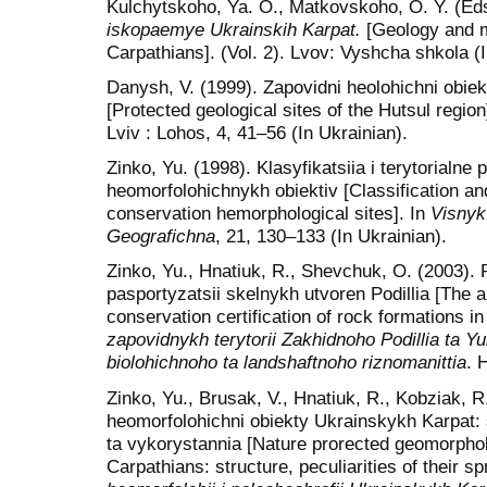
Kulchytskoho, Ya. O., Matkovskoho, O. Y. (Eds
iskopaemye Ukrainskih Karpat.
[Geology and m
Carpathians]. (Vol. 2). Lvov: Vyshcha shkola (
Danysh, V. (1999). Zapovidni heolohichni obie
[Protected geological sites of the Hutsul region
Lviv : Lohos, 4, 41–56 (In Ukrainian).
Zinko, Yu. (1998). Klasyfikatsiia i terytorialn
heomorfolohichnykh obiektiv [Classification and 
conservation hemorphological sites]. In
Visnyk 
Geografichna
, 21, 130–133 (In Ukrainian).
Zinko, Yu., Hnatiuk, R., Shevchuk, O. (2003).
pasportyzatsii skelnykh utvoren Podillia [The 
conservation certification of rock formations in
zapovidnykh terytorii Zakhidnoho Podillia ta Y
biolohichnoho ta landshaftnoho riznomanittia
. 
Zinko, Yu., Brusak, V., Hnatiuk, R., Kobziak, R
heomorfolohichni obiekty Ukrainskykh Karpat: 
ta vykorystannia [Nature prorected geomorpholo
Carpathians: structure, peculiarities of their sp