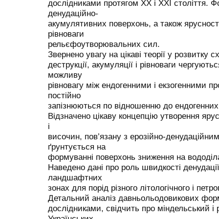
дослідниками протягом ХХ і ХХІ століття. 
денудаційно-
акумулятивних поверхонь, а також ярусност
рівноваги
рельєфоутворювальних сил.
Звернено увагу на цікаві теорії у розвитку с
деструкції, акумуляції і рівноваги чергуютьс
можливу
рівновагу між ендогенними і екзогенними пр
постійно
запізнюються по відношенню до ендогенних
Відзначено цікаву концепцію утворення ярус
і
височин, пов’язану з ерозійно-денудаційни
ґрунтується на
формуванні поверхонь зниження на вододіл
Наведено дані про роль швидкості денудаці
ландшафтних
зонах для порід різного літологічного і петр
Детальний аналіз давньольодовикових фор
дослідниками, свідчить про міндельський і р
Українських