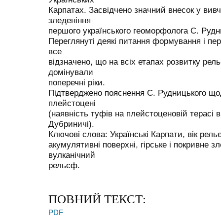
Карпатах. Засвідчено значний внесок у вивче
зледеніння
першого українського геоморфолога С. Рудн
Переглянуті деякі питання формування і пер
все
відзначено, що на всіх етапах розвитку рел
домінували
поперечні ріки.
Підтверджено пояснення С. Рудницького щод
плейстоцені
(наявність туфів на плейстоценовій терасі в
Дубриничі).
Ключові слова: Українські Карпати, вік рель
акумулятивні поверхні, гірське і покривне зл
вулканічний
рельєф.
ПОВНИЙ ТЕКСТ:
PDF