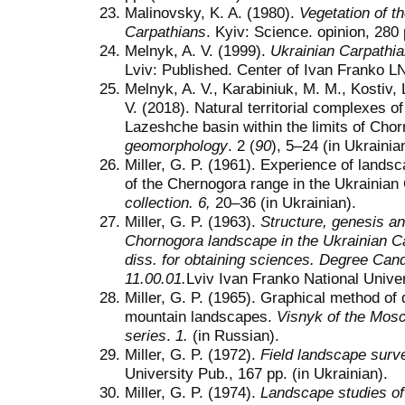
Malinovsky, K. A. (1980).
Vegetation of t
Carpathians
. Kyiv: Science. opinion, 280 
Melnyk, A. V. (1999).
Ukrainian Carpathia
Lviv: Published. Center of Ivan Franko LN
Melnyk, A. V., Karabiniuk, M. M., Kostiv,
V. (2018). Natural territorial complexes o
Lazeshche basin within the limits of Cho
geomorphology
. 2 (
90
), 5–24 (in Ukrainia
Miller, G. P. (1961). Experience of lands
of the Chernogora range in the Ukrainian
collection. 6,
20–36 (in Ukrainian).
Miller, G. P. (1963).
Structure, genesis an
Chornogora landscape in the Ukrainian Car
diss. for obtaining sciences. Degree Can
11.00.01.
Lviv Ivan Franko National Univers
Miller, G. P. (1965). Graphical method of d
mountain landscapes.
Visnyk of the Mosc
series
.
1.
(in Russian).
Miller, G. P. (1972).
Field landscape surve
University Pub., 167 pp. (in Ukrainian).
Miller, G. P. (1974).
Landscape studies of 