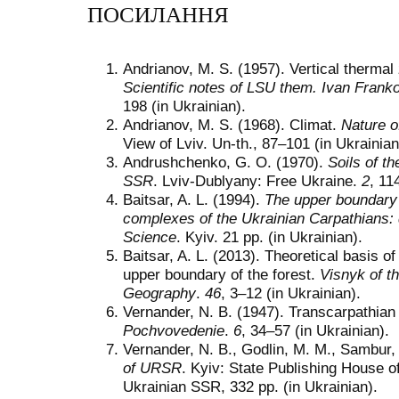
ПОСИЛАННЯ
Andrianov, M. S. (1957). Vertical thermal 
Scientific notes of LSU them. Ivan Frank
198 (in Ukrainian).
Andrianov, M. S. (1968). Climat.
Nature o
View of Lviv. Un-th., 87–101 (in Ukrainian
Andrushchenko, G. O. (1970).
Soils of t
SSR
. Lviv-Dublyany: Free Ukraine.
2
, 11
Baitsar, A. L. (1994).
The upper boundary 
complexes of the Ukrainian Carpathians: 
Science
. Kyiv. 21 pp. (in Ukrainian).
Baitsar, A. L. (2013). Theoretical basis 
upper boundary of the forest.
Visnyk of th
Geography
.
46
, 3–12 (in Ukrainian).
Vernander, N. B. (1947). Transcarpathian
Pochvovedenie
.
6
, 34–57 (in Ukrainian).
Vernander, N. B., Godlin, М. M., Sambur,
of URSR
. Kyiv: State Publishing House of 
Ukrainian SSR, 332 pp. (in Ukrainian).