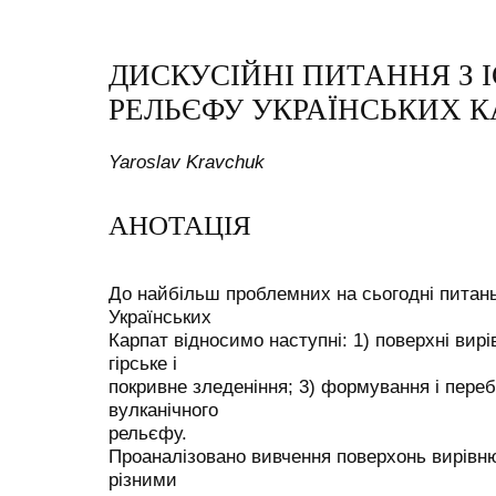
ДИСКУСІЙНІ ПИТАННЯ З І
РЕЛЬЄФУ УКРАЇНСЬКИХ 
Yaroslav Kravchuk
АНОТАЦІЯ
До найбільш проблемних на сьогодні питань 
Українських
Карпат відносимо наступні: 1) поверхні вирі
гірське і
покривне зледеніння; 3) формування і перебу
вулканічного
рельєфу.
Проаналізовано вивчення поверхонь вирівн
різними