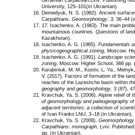
Ukrainian Carpathian.
Lviv: Publishing ho
University, 125–101(in Ukrainian).
Demedyuk, N. S. (1982). Ancient surfaces
Carpathians.
Geomorphology
.
3
, 36–44 (i
17.
Isachenko, A. (1963). The main probl
mountainous countries.
Questions of lan
Kazakhstan).
Isachenko, A. G. (1965).
Fundamentals of
physicogeographical zoning
, Moscow: Hig
Isachenko, A. G. (1991).
Landscape scien
zoning
, Moscow: Higher School, 366 pp. (
Karabiniuk, M. M., Kostiv, L. Ya., Melnyk
V. (2017). Factors of formation of the lan
reaches of the Lazeshche basin within th
geography and geomorphology
. 3 (
87
), 4
Kravchuk, Ya. S. (2006). Alpine relief of
of geomorphology and paleogeography of 
adjacent territories: a collection of scient
of Ivan Franko LNU, 3–18 (in Ukrainian).
Kravchuk, Ya. S. (2008).
Geomorphology 
Carpathians: monograph
, Lviv: Publishe
pp. (in Ukrainian).