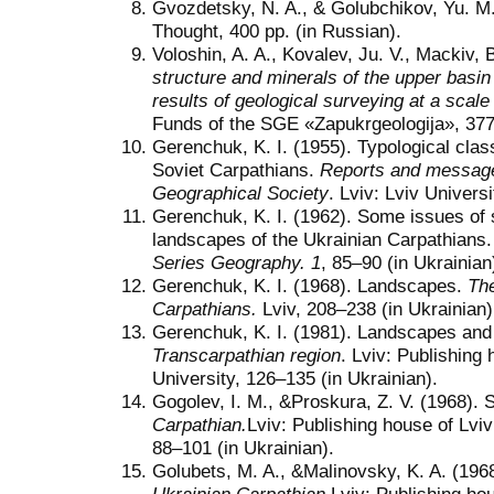
Gvozdetsky, N. A., & Golubchikov, Yu. M
Thought, 400 pp. (in Russian).
Voloshin, A. A., Kovalev, Ju. V., Mackiv, 
structure and minerals of the upper basin
results of geological surveying at a scale
Funds of the SGE «Zapukrgeologija», 377 
Gerenchuk, K. I. (1955). Typological class
Soviet Carpathians.
Reports and message
Geographical Society
. Lviv: Lviv Universi
Gerenchuk, K. I. (1962). Some issues of s
landscapes of the Ukrainian Carpathians
Series Geography. 1
, 85–90 (in Ukrainian
Gerenchuk, K. I. (1968). Landscapes.
The
Carpathians.
Lviv, 208–238 (in Ukrainian)
Gerenchuk, K. I. (1981). Landscapes and
Transcarpathian region
. Lviv: Publishing
University, 126–135 (in Ukrainian).
Gogolev, I. M., &Proskura, Z. V. (1968). 
Carpathian.
Lviv: Publishing house of Lviv
88–101 (in Ukrainian).
Golubets, M. A., &Malinovsky, K. A. (196