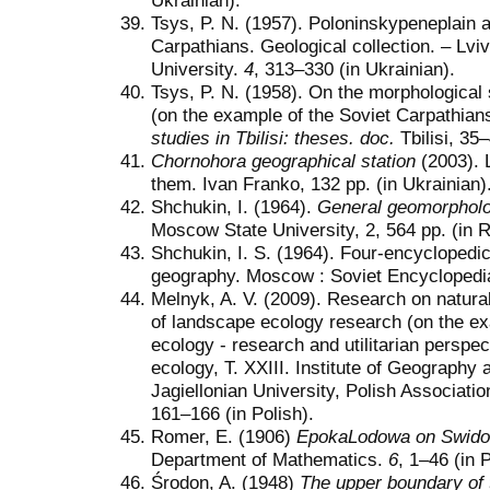
Ukrainian).
Tsys, P. N. (1957). Poloninskypeneplain a
Carpathians. Geological collection. – Lviv
University.
4
, 313–330 (in Ukrainian).
Tsys, P. N. (1958). On the morphological
(on the example of the Soviet Carpathian
studies in Tbilisi: theses. doc.
Tbilisi, 35
Chornohora geographical station
(2003). 
them. Ivan Franko, 132 pp. (in Ukrainian)
Shchukin, I. (1964).
General geomorphol
Moscow State University, 2, 564 pp. (in 
Shchukin, I. S. (1964). Four-encyclopedic
geography. Moscow : Soviet Encyclopedia
Melnyk, A. V. (2009). Research on natura
of landscape ecology research (on the e
ecology - research and utilitarian perspe
ecology, T. XXIII. Institute of Geograph
Jagiellonian University, Polish Associat
161‒166 (in Polish).
Romer, Е. (1906)
EpokaLodowa on Swido
Department of Mathematics.
6
, 1–46 (in P
Środon, A. (1948)
The upper boundary of 