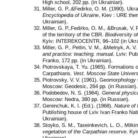
High school, 202 pp. (in Ukrainian).
Miller, G. P.,&Fedirko, O. M. (1990). Ukr
Encyclopedia of Ukraine
, Kiev : URE the
Ukrainian).
Miller, G. P.,Fedirko, O. M., &Brusak, V. 
of the territory of the CBR.
Biodiversity 
Kyiv: INTEREKOCENTR, 96–102 (in Ukrai
Miller, G. P., Petlin, V. M., &Melnyk, A. V
and practice: teaching. manual
. Lviv: Pu
Franko, 172 pp. (in Ukrainian).
Piotrovskaya, T. Yu. (1965). Formations of
Carpathians.
Vest. Moscow State Univers
Piotrovsky, V. V. (1961). G
eomorphology w
Moscow: Geodesic, 264 pp. (in Russian).
Podobedov, N. S. (1964).
General physic
Moscow: Nedra, 380 pp. (in Russian).
Gerenchuk, K. I. (Ed.). (1968).
Nature of 
Publishing house of Lviv Ivan Franko Nati
Ukrainian).
Stoyko, S. M., Taseinkevich, L. O., Milkin
vegetation of the Carpathian reserve
. Kyi