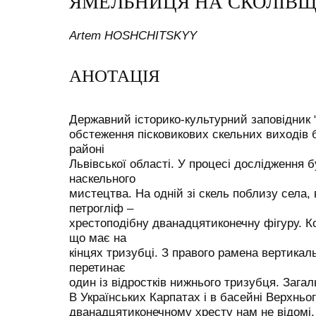
ЯМЕЛЬНИЦЯ НА СКОЛІВЩ
Artem HOSHCHITSKYY
АНОТАЦІЯ
Державний історико-культурний заповідник “
обстеження пісковикових скельних виходів 
районі
Львівської області. У процесі дослідження б
наскельного
мистецтва. На одній зі скель поблизу села,
петрогліф –
хрестоподібну дванадцятиконечну фігуру. 
що має на
кінцях тризубці. З правого рамена вертикал
перетинає
один із відростків нижнього тризубця. Загал
В Українських Карпатах і в басейні Верхньо
дванадцятиконечному хресту нам не відомі