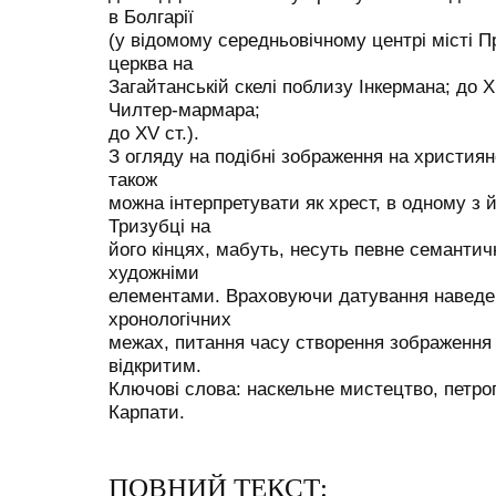
в Болгарії
(у відомому середньовічному центрі місті Пр
церква на
Загайтанській скелі поблизу Інкермана; до X
Чилтер-мармара;
до XV ст.).
З огляду на подібні зображення на християн
також
можна інтерпретувати як хрест, в одному з й
Тризубці на
його кінцях, мабуть, несуть певне семантич
художніми
елементами. Враховуючи датування наведе
хронологічних
межах, питання часу створення зображення
відкритим.
Ключові слова: наскельне мистецтво, петрог
Карпати.
ПОВНИЙ ТЕКСТ: