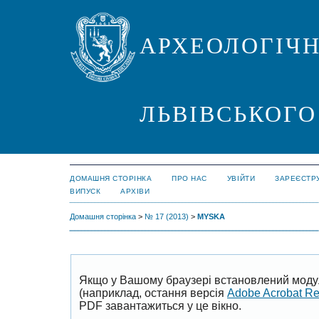
АРХЕОЛОГІЧН
ЛЬВІВСЬКОГО
ДОМАШНЯ СТОРІНКА
ПРО НАС
УВІЙТИ
ЗАРЕЄСТР
ВИПУСК
АРХІВИ
Домашня сторінка
>
№ 17 (2013)
>
MYSKA
Якщо у Вашому браузері встановлений моду
(наприклад, остання версія
Adobe Acrobat R
PDF завантажиться у це вікно.