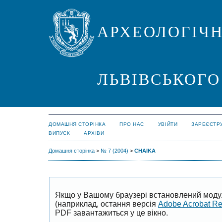
АРХЕОЛОГІЧН
ЛЬВІВСЬКОГО
ДОМАШНЯ СТОРІНКА
ПРО НАС
УВІЙТИ
ЗАРЕЄСТР
ВИПУСК
АРХІВИ
Домашня сторінка
>
№ 7 (2004)
>
CHAIKA
Якщо у Вашому браузері встановлений моду
(наприклад, остання версія
Adobe Acrobat R
PDF завантажиться у це вікно.