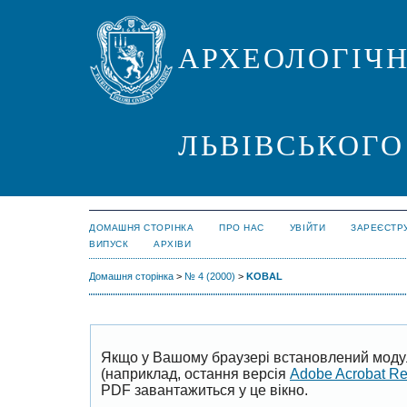
АРХЕОЛОГІЧН
ЛЬВІВСЬКОГО
ДОМАШНЯ СТОРІНКА
ПРО НАС
УВІЙТИ
ЗАРЕЄСТР
ВИПУСК
АРХІВИ
Домашня сторінка
>
№ 4 (2000)
>
KOBAL
Якщо у Вашому браузері встановлений моду
(наприклад, остання версія
Adobe Acrobat R
PDF завантажиться у це вікно.