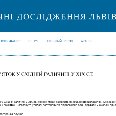
ЧНІ ДОСЛІДЖЕННЯ ЛЬВІ
ЕЄСТРУВАТИСЯ
ПОШУК
ПОТОЧНИЙ ВИПУСК
АРХІВИ
ТОК У СХІДНІЙ ГАЛИЧИНІ У ХІХ СТ.
 у Східній Галичині у ХІХ ст. Значне місце відводиться діяльності викладачів Львівськог
роні пам’яток. Розглянуто урядові постанови та відображено роль держави у охороні арх
рваторська служба.