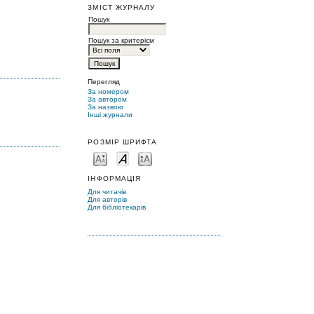
ЗМІСТ ЖУРНАЛУ
Пошук
Пошук за критерієм
Перегляд
За номером
За автором
За назвою
Інші журнали
РОЗМІР ШРИФТА
ІНФОРМАЦІЯ
Для читачів
Для авторів
Для бібліотекарів