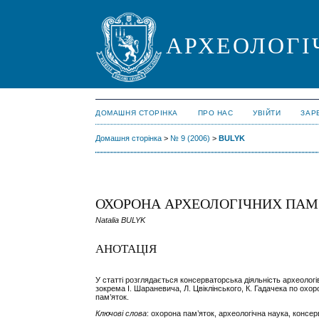
АРХЕОЛОГІ
ДОМАШНЯ СТОРІНКА
ПРО НАС
УВІЙТИ
ЗАР
Домашня сторінка
>
№ 9 (2006)
>
BULYK
ОХОРОНА АРХЕОЛОГІЧНИХ ПАМ’Я
Natalia BULYK
АНОТАЦІЯ
У статті розглядається консерваторська діяльність археологів
зокрема І. Шараневича, Л. Цвіклінського, К. Гадачека по охо
пам’яток.
Ключові слова
: охорона пам’яток, археологічна наука, консе