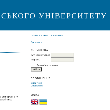
ВСЬКОГО УНІВЕРСИТЕТУ
OPEN JOURNAL SYSTEMS
Допомога
КОРИСТУВАЧ
Ім'я користувача
Пароль
Запам'ятати мене
СПОВІЩЕННЯ
Дивитися
Сповістити
МОВА
о університету,
еологічних