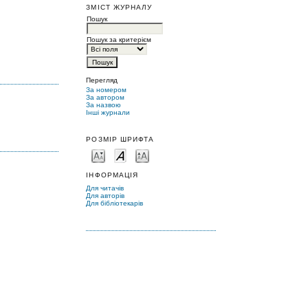
ЗМІСТ ЖУРНАЛУ
Пошук
Пошук за критерієм
Перегляд
За номером
За автором
За назвою
Інші журнали
РОЗМІР ШРИФТА
ІНФОРМАЦІЯ
Для читачів
Для авторів
Для бібліотекарів