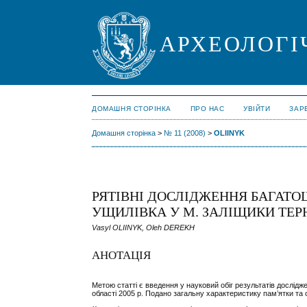
АРХЕОЛОГІ
ДОМАШНЯ СТОРІНКА
ПРО НАС
УВІЙТИ
ЗАР
Домашня сторінка
>
№ 11 (2008)
>
OLIINYK
РЯТІВНІ ДОСЛІДЖЕННЯ БАГАТОШ
УЩИЛІВКА У М. ЗАЛІЩИКИ ТЕРН
Vasyl OLIINYK, Oleh DEREKH
АНОТАЦІЯ
Метою статті є введення у науковий обіг результатів дослідж
області 2005 р. Подано загальну характеристику пам’ятки та 