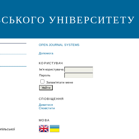
ВСЬКОГО УНІВЕРСИТЕТУ
OPEN JOURNAL SYSTEMS
Допомога
КОРИСТУВАЧ
Ім'я користувача
Пароль
Запам'ятати мене
СПОВІЩЕННЯ
Дивитися
Сповістити
МОВА
опільської