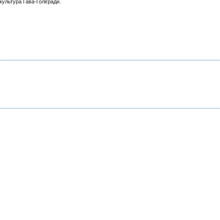
 культура Гава-Голігради.