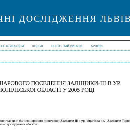
ЧНІ ДОСЛІДЖЕННЯ ЛЬВІ
ЕЄСТРУВАТИСЯ
ПОШУК
ПОТОЧНИЙ ВИПУСК
АРХІВИ
АРОВОГО ПОСЕЛЕННЯ ЗАЛІЩИКИ-ІІІ В УР.
ОПІЛЬСЬКОЇ ОБЛАСТІ У 2005 РОЦІ
ення частини багатошарового поселення Заліщики-ІІІ в ур. Ущилівка в м. Заліщики Терн
опис досліджених об’єктів.