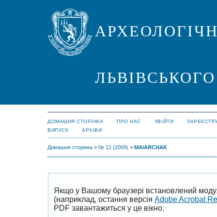
АРХЕОЛОГІЧН
ЛЬВІВСЬКОГО
ДОМАШНЯ СТОРІНКА
ПРО НАС
УВІЙТИ
ЗАРЕЄСТР
ВИПУСК
АРХІВИ
Домашня сторінка
>
№ 12 (2009)
>
MAIARCHAK
Якщо у Вашому браузері встановлений моду
(наприклад, остання версія
Adobe Acrobat R
PDF завантажиться у це вікно.