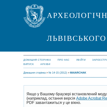
АРХЕОЛОГІЧН
ЛЬВІВСЬКОГО
ДОМАШНЯ СТОРІНКА
ПРО НАС
УВІЙТИ
ЗАРЕЄСТР
ВИПУСК
АРХІВИ
Домашня сторінка
>
№ 14-15 (2012)
>
MAIARCHAK
Якщо у Вашому браузері встановлений моду
(наприклад, остання версія
Adobe Acrobat R
PDF завантажиться у це вікно.