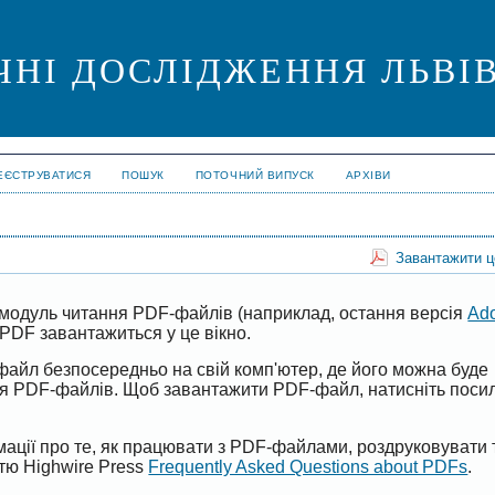
ЧНІ ДОСЛІДЖЕННЯ ЛЬВІ
ЕЄСТРУВАТИСЯ
ПОШУК
ПОТОЧНИЙ ВИПУСК
АРХІВИ
Завантажити 
модуль читання PDF-файлів (наприклад, остання версія
Ad
PDF завантажиться у це вікно.
файл безпосередньо на свій комп'ютер, де його можна буде
ня PDF-файлів. Щоб завантажити PDF-файл, натисніть поси
ації про те, як працювати з PDF-файлами, роздруковувати 
ттю Highwire Press
Frequently Asked Questions about PDFs
.