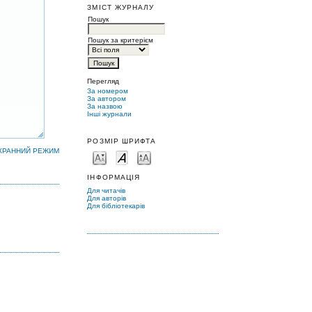
ЗМІСТ ЖУРНАЛУ
Пошук
Пошук за критерієм
Перегляд
За номером
За автором
За назвою
Інші журнали
РОЗМІР ШРИФТА
КРАННИЙ РЕЖИМ
ІНФОРМАЦІЯ
Для читачів
Для авторів
Для бібліотекарів