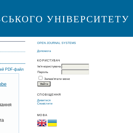
ВСЬКОГО УНІВЕРСИТЕТУ
OPEN JOURNAL SYSTEMS
Допомога
КОРИСТУВАЧ
Ім'я користувача
цей PDF-файл
Пароль
Запам'ятати мене
obe
СПОВІЩЕННЯ
Дивитися
Сповістити
лання
МОВА
та