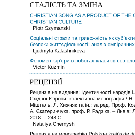
СТАЛІСТЬ ТА ЗМІНА
CHRISTIAN SONG AS A PRODUCT OF TH
CHRISTIAN CULTURE
Piotr Szymanski
Соціальні страхи та тривожність як суб’єкти
безпеки життєдіяльності: аналіз емпірични
Ljudmyla Kalashnikova
Феномен кар’єри в роботах класиків соціоло
Victor Kuzmin
РЕЦЕНЗІЇ
Рецензія на видання: Ідентичності народів 
Східної Європи: колективна монографія / Н. 
Мішталь, Л. Хижняк та ін.; за ред. Проф. Ков
А. Єкатеринчука, проф. Р. Радзіка. – Львів: 
2018. – 248 С..
Nataliya Chernysh
Рецензія на монографію Polsko-ukraińskie d