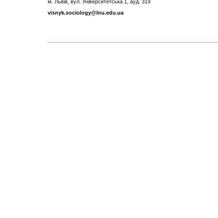
м. Львів, вул. Університетська 1, ауд. 319
visnyk.sociology@lnu.edu.ua