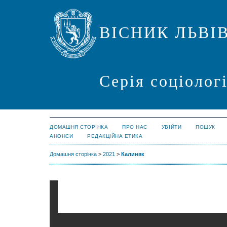
ВІСНИК ЛЬВІ
Серія соціолог
ДОМАШНЯ СТОРІНКА
ПРО НАС
УВІЙТИ
ПОШУК
АНОНСИ
РЕДАКЦІЙНА ЕТИКА
Домашня сторінка
>
2021
>
Калиняк