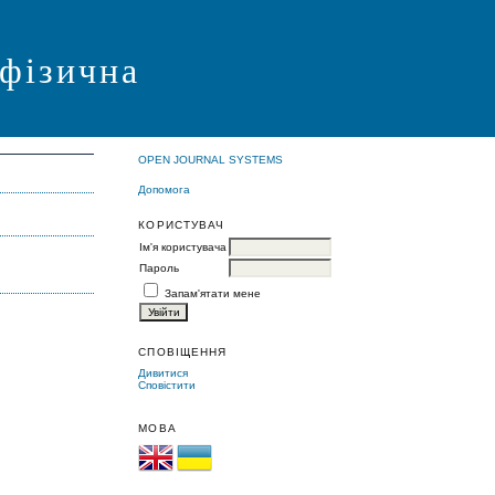
 фізична
OPEN JOURNAL SYSTEMS
Допомога
КОРИСТУВАЧ
Ім'я користувача
Пароль
Запам'ятати мене
СПОВІЩЕННЯ
Дивитися
Сповістити
МОВА