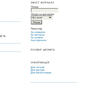
ЗМІСТ ЖУРНАЛУ
Пошук
Пошук за критерієм
Перегляд
За номером
За автором
ії та
За назвою
Інші журнали
РОЗМІР ШРИФТА
ІНФОРМАЦІЯ
Для читачів
Для авторів
Для бібліотекарів