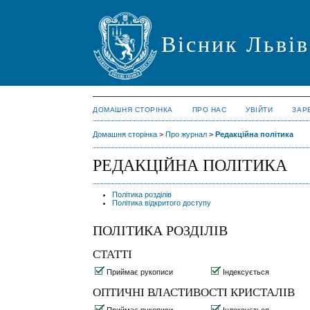
Вісник Львів
ДОМАШНЯ СТОРІНКА
ПРО НАС
УВІЙТИ
ЗАР
Домашня сторінка
>
Про журнал
>
Редакційна політика
РЕДАКЦІЙНА ПОЛІТИКА
Політика розділів
Політика відкритого доступу
ПОЛІТИКА РОЗДІЛІВ
СТАТТІ
Приймає рукописи
Індексується
ОПТИЧНI ВЛАСТИВОСТI КРИСТАЛIВ
Приймає рукописи
Індексується