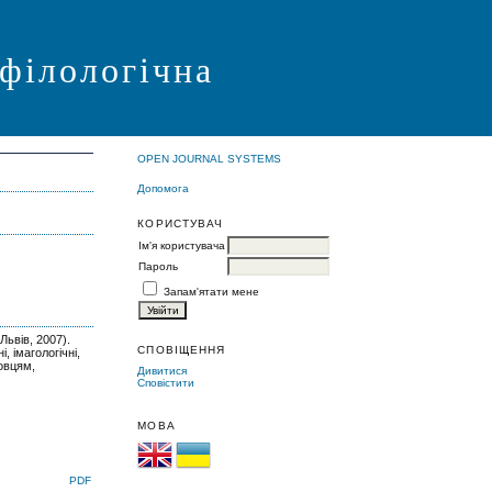
 філологічна
OPEN JOURNAL SYSTEMS
Допомога
КОРИСТУВАЧ
Ім'я користувача
Пароль
Запам'ятати мене
Львів, 2007).
СПОВІЩЕННЯ
, імагологічні,
овцям,
Дивитися
Сповістити
МОВА
PDF