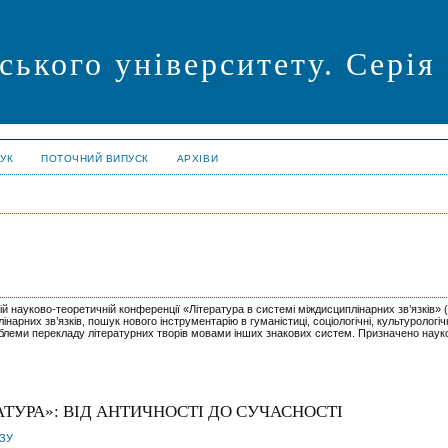
ського університету. Серія
УК
ПОТОЧНИЙ ВИПУСК
АРХІВИ
ій науково-теоретичній конференції «Література в системі міждисциплінарних зв’язків» (
нарних зв’язків, пошук нового інструментарію в гуманістиці, соціологічні, культурологічні
роблеми перекладу літературних творів мовами інших знакових систем. Призначено наук
РАТУРА»: ВІД АНТИЧНОСТІ ДО СУЧАСНОСТІ
ЗУ