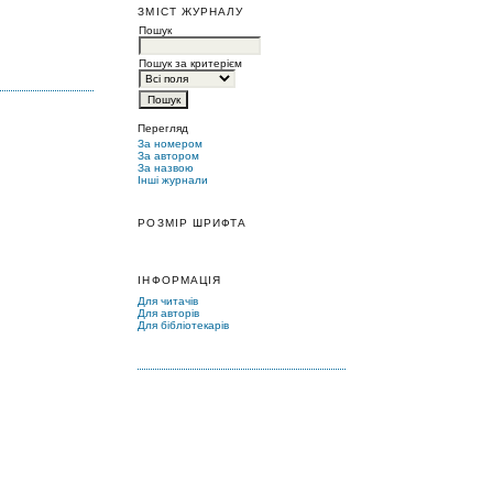
ЗМІСТ ЖУРНАЛУ
Пошук
Пошук за критерієм
Перегляд
За номером
За автором
За назвою
Інші журнали
РОЗМІР ШРИФТА
ІНФОРМАЦІЯ
Для читачів
Для авторів
Для бібліотекарів