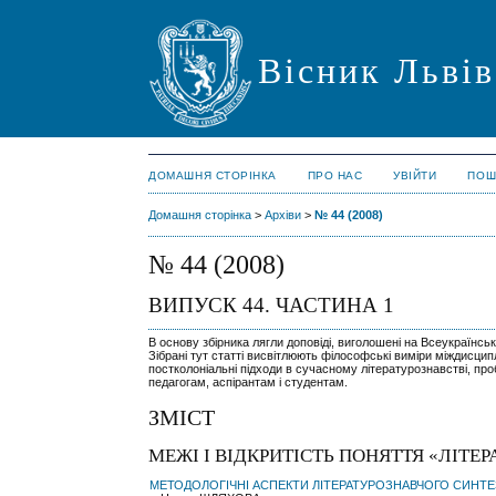
Вісник Львів
ДОМАШНЯ СТОРІНКА
ПРО НАС
УВІЙТИ
ПОШ
Домашня сторінка
>
Архіви
>
№ 44 (2008)
№ 44 (2008)
ВИПУСК 44. ЧАСТИНА 1
В основу збірника лягли доповіді, виголошені на Всеукраїнськ
Зібрані тут статті висвітлюють філософські виміри міждисциплі
постколоніальні підходи в сучасному літературознавстві, п
педагогам, аспірантам і студентам.
ЗМІСТ
МЕЖІ І ВІДКРИТІСТЬ ПОНЯТТЯ «ЛІТЕ
МЕТОДОЛОГІЧНІ АСПЕКТИ ЛІТЕРАТУРОЗНАВЧОГО СИНТЕ