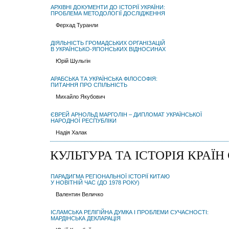
АРХІВНІ ДОКУМЕНТИ ДО ІСТОРІЇ УКРАЇНИ:
ПРОБЛЕМА МЕТОДОЛОГІЇ ДОСЛІДЖЕННЯ
Ферхад Туранли
ДІЯЛЬНІСТЬ ГРОМАДСЬКИХ ОРГАНІЗАЦІЙ
В УКРАЇНСЬКО-ЯПОНСЬКИХ ВІДНОСИНАХ
Юрій Шульгін
АРАБСЬКА ТА УКРАЇНСЬКА ФІЛОСОФІЯ:
ПИТАННЯ ПРО СПІЛЬНІСТЬ
Михайло Якубович
ЄВРЕЙ АРНОЛЬД МАРГОЛІН – ДИПЛОМАТ УКРАЇНСЬКОЇ
НАРОДНОЇ РЕСПУБЛІКИ
Надія Халак
КУЛЬТУРА ТА ІСТОРІЯ КРАЇН
ПАРАДИГМА РЕГIОНАЛЬНОЇ ICТОРIЇ КИТАЮ
У НОВIТНIЙ ЧАС (ДО 1978 РОКУ)
Валентин Величко
ІСЛАМСЬКА РЕЛІГІЙНА ДУМКА І ПРОБЛЕМИ СУЧАСНОСТІ:
МАРДІНСЬКА ДЕКЛАРАЦІЯ