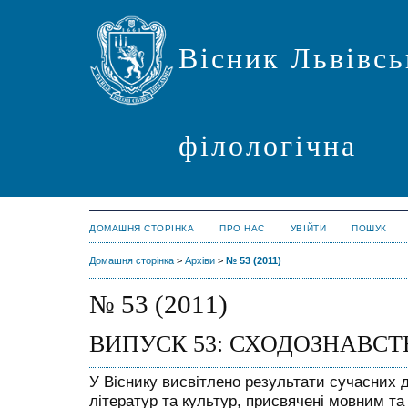
Вісник Львівсь
філологічна
ДОМАШНЯ СТОРІНКА
ПРО НАС
УВІЙТИ
ПОШУК
Домашня сторінка
>
Архіви
>
№ 53 (2011)
№ 53 (2011)
ВИПУСК 53: СХОДОЗНАВСТ
У Віснику висвітлено результати сучасних д
літератур та культур, присвячені мовним та 