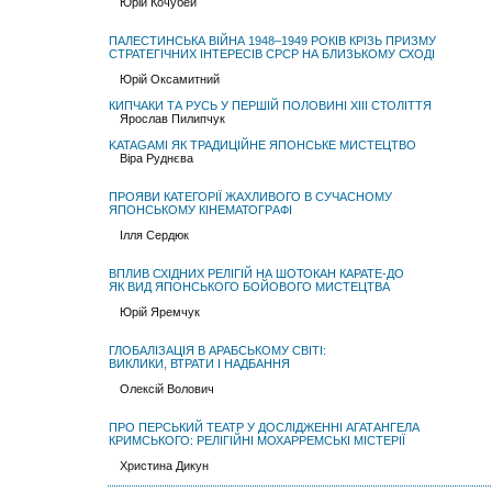
Юрій Кочубей
ПАЛЕСТИНСЬКА ВІЙНА 1948–1949 РОКІВ КРІЗЬ ПРИЗМУ
СТРАТЕГІЧНИХ ІНТЕРЕСІВ СРСР НА БЛИЗЬКОМУ СХОДІ
Юрій Оксамитний
КИПЧАКИ ТА РУСЬ У ПЕРШІЙ ПОЛОВИНІ ХІІІ СТОЛІТТЯ
Ярослав Пилипчук
KATAGAMI ЯК ТРАДИЦІЙНЕ ЯПОНСЬКЕ МИСТЕЦТВО
Віра Руднєва
ПРОЯВИ КАТЕГОРІЇ ЖАХЛИВОГО В СУЧАСНОМУ
ЯПОНСЬКОМУ КІНЕМАТОГРAФІ
Ілля Сердюк
ВПЛИВ СХІДНИХ РЕЛІГІЙ НА ШОТОКАН КАРАТЕ-ДО
ЯК ВИД ЯПОНСЬКОГО БОЙОВОГО МИСТЕЦТВА
Юрій Яремчук
ГЛОБАЛІЗАЦІЯ В АРАБСЬКОМУ СВІТІ:
ВИКЛИКИ, ВТРАТИ І НАДБАННЯ
Олексій Волович
ПРО ПЕРСЬКИЙ ТЕАТР У ДОСЛІДЖЕННІ АГАТАНГЕЛА
КРИМСЬКОГО: РЕЛІГІЙНІ МОХАРРЕМСЬКІ МІСТЕРІЇ
Христина Дикун