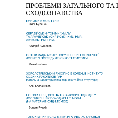
ПРОБЛЕМИ ЗАГАЛЬНОГО ТА
СХОДОЗНАВСТВА
ІРАНІЗМИ В МОВІ ГУНІВ
Олег Бубенок
ЄВРАЗІЙСЬКІ ФІТОНІМИ “ХМІЛЬ”
ТА АРАМЕЙСЬКІ (СИРІЙСЬКІ) HML, HMR,
АРАБСЬКІ. HMR, HML
Валерій Бушаков
ОСТРІВ МАДАГАСКАР: ПОРУШЕННЯ “ГЕОГРАФІЧНОЇ
ЛОГІКИ” З ПОГЛЯДУ ЛЕКСИКОСТАТИСТИКИ
Михайло Іжик
ЗОРОАСТРIЙСЬКИЙ РУКОПИС В КОЛЕКЦIΪ ІНСТИТУТУ
СХІДНИХ РУКОПИСІВ РАН
(загальна характеристика збірника та його структура)
Алій Колесников
ПОРІВНЯННЯ ДВОХ НАПІВНАУКОВИХ ПІДХОДІВ У
ДОСЛІДЖЕННЯХ ПОХОДЖЕННЯ МОВИ
(НА МАТЕРІАЛІ СХІДНИХ МОВ)
Богдан Рудий
ТОПОНІМІЧНИЙ СЛІД В УКРАЇНІ АРАБО-ХОЗАРСЬКОЇ