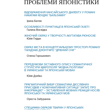
ПРОБЛЕМИ ЯПОНІСТИКИ
ВІДОБРАЖЕННЯ КАНСАЙСЬКОГО ДІАЛЕКТУ У РОМАНІ
НАКАҐАМІ КЕНДЖІ “БАЛЬЗАМІН”
Ірина Батюк
ОСОБЛИВОСТІ ПУНКТУАЦІЇ В ЯПОНСЬКІЙ ГАЗЕТІ
Галина Воєвідка
ЖІНОЧИЙ ОБРАЗ У ТВОРЧОСТІ АКУТАГАВА РЮНОСКЕ
Юлія Гнідан
ОБРАЗ МІСТА В КОНЦЕПТУАЛЬНОМУ ПРОСТОРІ РОМАНУ
ТАНІДЗАКІ ДЗЮН’ІЧІРО “ДРІБНИЙ СНІГ”
Олена Горошкевич
ПЕРЕДУМОВИ ЗІСТАВНОГО ОПИСУ СЕМАНТИЧНОЇ
СТРУКТУРИ МІКРОПОЛЯ “МОВНА ПОЛІТИКА”
В УКРАЇНСЬКІЙ ТА ЯПОНСЬКІЙ МОВАХ
Юлія Дзябко
ПРАГМАТИЧНИЙ ВИБІР СЕМАНТИКИ ДІЄСЛІВНИХ
ПРИСУДКІВ У КОМУНІКАТИВНІЙ СИТУАЦІЇ “ЗАПИТ ПРО
ІНФОРМАЦІЮ” – ЗІСТАВЛЕННЯ МОВНИХ РЕАКЦІЙ НОСІЇВ
ЯПОНСЬКОЇ ТА УКРАЇНСЬКОЇ МОВ
Ореста Забуранна
СПЕЦИФІКА ОБРАЗІВ ТВАРИН У ЯПОНСЬКИХ