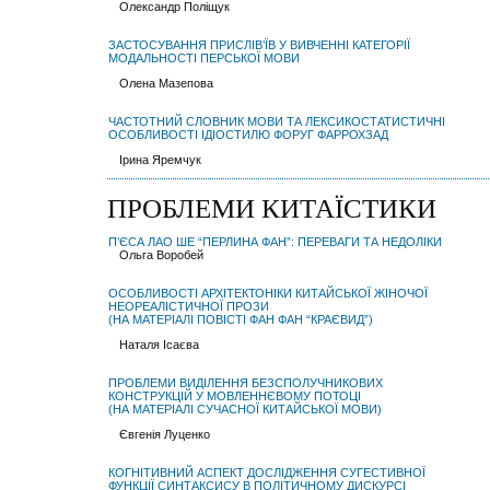
Олександр Поліщук
ЗАСТОСУВАННЯ ПРИСЛІВ’ЇВ У ВИВЧЕННІ КАТЕГОРІЇ
МОДАЛЬНОСТІ ПЕРСЬКОЇ МОВИ
Олена Мазепова
ЧАСТОТНИЙ СЛОВНИК МОВИ ТА ЛЕКСИКОСТАТИСТИЧНІ
ОСОБЛИВОСТІ ІДІОСТИЛЮ ФОРУГ ФАРРОХЗАД
Ірина Яремчук
ПРОБЛЕМИ КИТАЇСТИКИ
П’ЄСА ЛАО ШЕ “ПЕРЛИНА ФАН”: ПЕРЕВАГИ ТА НЕДОЛІКИ
Ольга Воробей
ОСОБЛИВОСТІ АРХІТЕКТОНІКИ КИТАЙСЬКОЇ ЖІНОЧОЇ
НЕОРЕАЛІСТИЧНОЇ ПРОЗИ
(НА МАТЕРІАЛІ ПОВІСТІ ФАН ФАН “КРАЄВИД”)
Наталя Ісаєва
ПРОБЛЕМИ ВИДІЛЕННЯ БЕЗСПОЛУЧНИКОВИХ
КОНСТРУКЦІЙ У МОВЛЕННЄВОМУ ПОТОЦІ
(НА МАТЕРІАЛІ СУЧАСНОЇ КИТАЙСЬКОЇ МОВИ)
Євгенія Луценко
КОГНІТИВНИЙ АСПЕКТ ДОСЛІДЖЕННЯ СУГЕСТИВНОЇ
ФУНКЦІЇ СИНТАКСИСУ В ПОЛІТИЧНОМУ ДИСКУРСІ