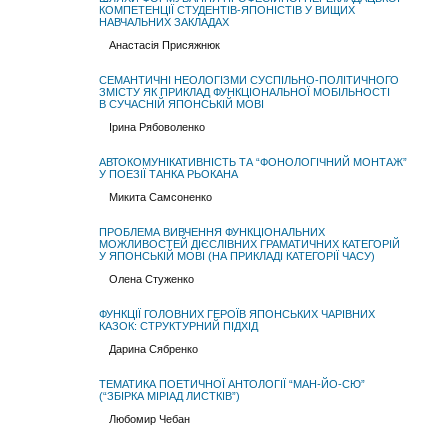
КОМПЕТЕНЦІЇ СТУДЕНТІВ-ЯПОНІСТІВ У ВИЩИХ
НАВЧАЛЬНИХ ЗАКЛАДАХ
Анастасія Присяжнюк
СЕМАНТИЧНІ НЕОЛОГІЗМИ СУСПІЛЬНО-ПОЛІТИЧНОГО
ЗМІСТУ ЯК ПРИКЛАД ФУНКЦІОНАЛЬНОЇ МОБІЛЬНОСТІ
В СУЧАСНІЙ ЯПОНСЬКІЙ МОВІ
Ірина Рябоволенко
АВТОКОМУНІКАТИВНІСТЬ ТА “ФОНОЛОГІЧНИЙ МОНТАЖ”
У ПОЕЗІЇ ТАНКА РЬОКАНА
Микита Самсоненко
ПРОБЛЕМА ВИВЧЕННЯ ФУНКЦІОНАЛЬНИХ
МОЖЛИВОСТЕЙ ДІЄСЛІВНИХ ГРАМАТИЧНИХ КАТЕГОРІЙ
У ЯПОНСЬКІЙ МОВІ (НА ПРИКЛАДІ КАТЕГОРІЇ ЧАСУ)
Олена Стуженко
ФУНКЦІЇ ГОЛОВНИХ ГЕРОЇВ ЯПОНСЬКИХ ЧАРІВНИХ
КАЗОК: СТРУКТУРНИЙ ПІДХІД
Дарина Сябренко
ТЕМАТИКА ПОЕТИЧНОЇ АНТОЛОГІЇ “МАН-ЙО-СЮ”
(“ЗБІРКА МІРІАД ЛИСТКІВ”)
Любомир Чебан