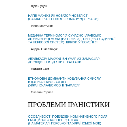
Лідія Луцан
НАГІБ МАХФУЗ ЯК НОВАТОР-НОВЕЛІСТ
(НА МАТЕРІАЛІ НОВЕЛ З РОМАНУ “ДЗЕРКАЛА”)
Ірина Мартиняк
МЕДИЧНА ТЕРМІНОЛОГІЯ СУЧАСНОЇ АРАБСЬКОЇ
ЛІТЕРАТУРНОЇ МОВИ (НА ПРИКЛАДІ СЕРЦЕВО-СУДИННОЇ
ТА НЕРВОВОЇ СИСТЕМ). ШЛЯХИ УТВОРЕННЯ
Андрій Омелянчук
АБУЛЬКАСІМ МАХМУД ІБН УМАР АЗ-ЗАМАХШАРІ:
ДОСЛІДЖЕННЯ ДЕЯКИХ ТРАКТАТІВ
Наталія Сом
ЕТНОМОВНІ ДОМІНАНТИ КОДУВАННЯ СМИСЛУ
В ДЗЕРКАЛІ КРОСВОРДІВ
(УКРАЇНО-АРАБОМОВНІ ПАРАЛЕЛІ)
Оксана Сприса
ПРОБЛЕМИ ІРАНІСТИКИ
ОСОБЛИВОСТІ ПОБУДОВИ НОМІНАТИВНОГО ПОЛЯ
ЕМОЦІЙНОГО КОНЦЕПТУ СТРАХ
(НА МАТЕРІАЛІ ПЕРСЬКОЇ ТА УКРАЇНСЬКОЇ МОВ)