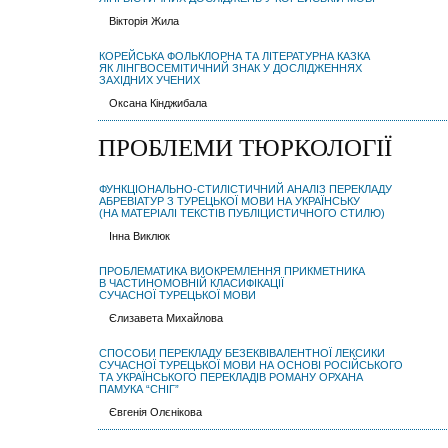
Вікторія Жила
КОРЕЙСЬКА ФОЛЬКЛОРНА ТА ЛІТЕРАТУРНА КАЗКА
ЯК ЛІНГВОСЕМІТИЧНИЙ ЗНАК У ДОСЛІДЖЕННЯХ
ЗАХІДНИХ УЧЕНИХ
Оксана Кінджибала
ПРОБЛЕМИ ТЮРКОЛОГІЇ
ФУНКЦІОНАЛЬНО-СТИЛІСТИЧНИЙ АНАЛІЗ ПЕРЕКЛАДУ
АБРЕВІАТУР З ТУРЕЦЬКОЇ МОВИ НА УКРАЇНСЬКУ
(НА МАТЕРІАЛІ ТЕКСТІВ ПУБЛІЦИСТИЧНОГО СТИЛЮ)
Інна Виклюк
ПРОБЛЕМАТИКА ВИОКРЕМЛЕННЯ ПРИКМЕТНИКА
В ЧАСТИНОМОВНІЙ КЛАСИФІКАЦІЇ
СУЧАСНОЇ ТУРЕЦЬКОЇ МОВИ
Єлизавета Михайлова
СПОСОБИ ПЕРЕКЛАДУ БЕЗЕКВІВАЛЕНТНОЇ ЛЕКСИКИ
СУЧАСНОЇ ТУРЕЦЬКОЇ МОВИ НА ОСНОВІ РОСІЙСЬКОГО
ТА УКРАЇНСЬКОГО ПЕРЕКЛАДІВ РОМАНУ ОРХАНА
ПАМУКА “СНІГ”
Євгенія Олєнікова