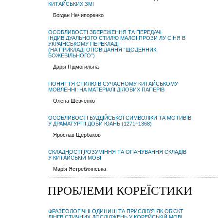
КИТАЙСЬКИХ ЗМІ
Богдан Нечипоренко
ОСОБЛИВОСТІ ЗБЕРЕЖЕННЯ ТА ПЕРЕДАЧІ
ІНДИВІДУАЛЬНОГО СТИЛЮ МАЛОЇ ПРОЗИ ЛУ СІНЯ В
УКРАЇНСЬКОМУ ПЕРЕКЛАДІ
(НА ПРИКЛАДІ ОПОВІДАННЯ “ЩОДЕННИК
БОЖЕВІЛЬНОГО”)
Дарія Підмогильна
ПОНЯТТЯ СТИЛЮ В СУЧАСНОМУ КИТАЙСЬКОМУ
МОВЛЕННІ: НА МАТЕРІАЛІ ДІЛОВИХ ПАПЕРІВ
Олена Шевченко
ОСОБЛИВОСТІ БУДДІЙСЬКОЇ СИМВОЛІКИ ТА МОТИВІВ
У ДРАМАТУРГІЇ ДОБИ ЮАНЬ (1271–1368)
Ярослав Щербаков
СКЛАДНОСТI РОЗУМIННЯ ТА ОПАНУВАННЯ СКЛАДIВ
У КИТАЙСЬКIЙ МОВI
Марія Ястреблянська
ПРОБЛЕМИ КОРЕЇСТИКИ
ФРАЗЕОЛОГІЧНІ ОДИНИЦІ ТА ПРИСЛІВ’Я ЯК ОБ’ЄКТ
ЛІНГВІСТИЧНИХ ДОСЛІДЖЕНЬ У КОРЕЙСЬКІЙ МОВІ