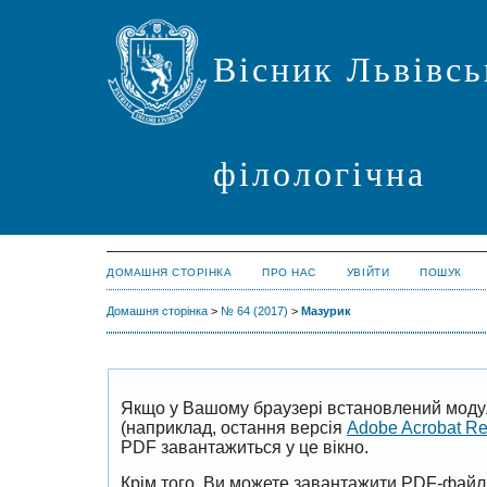
Вісник Львівсь
філологічна
ДОМАШНЯ СТОРІНКА
ПРО НАС
УВІЙТИ
ПОШУК
Домашня сторінка
>
№ 64 (2017)
>
Мазурик
Якщо у Вашому браузері встановлений моду
(наприклад, остання версія
Adobe Acrobat R
PDF завантажиться у це вікно.
Крім того, Ви можете завантажити PDF-файл