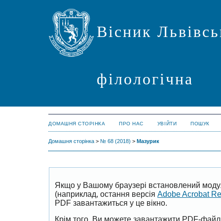
Вісник Львівсь
філологічна
ДОМАШНЯ СТОРІНКА
ПРО НАС
УВІЙТИ
ПОШУК
Домашня сторінка
>
№ 68 (2018)
>
Мазурик
Якщо у Вашому браузері встановлений моду
(наприклад, остання версія
Adobe Acrobat R
PDF завантажиться у це вікно.
Крім того, Ви можете завантажити PDF-файл