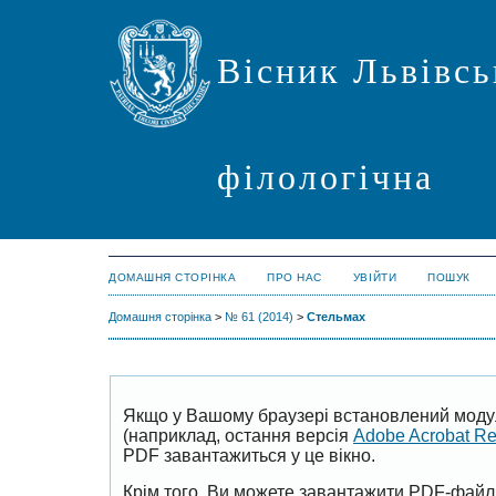
Вісник Львівсь
філологічна
ДОМАШНЯ СТОРІНКА
ПРО НАС
УВІЙТИ
ПОШУК
Домашня сторінка
>
№ 61 (2014)
>
Стельмах
Якщо у Вашому браузері встановлений моду
(наприклад, остання версія
Adobe Acrobat R
PDF завантажиться у це вікно.
Крім того, Ви можете завантажити PDF-файл