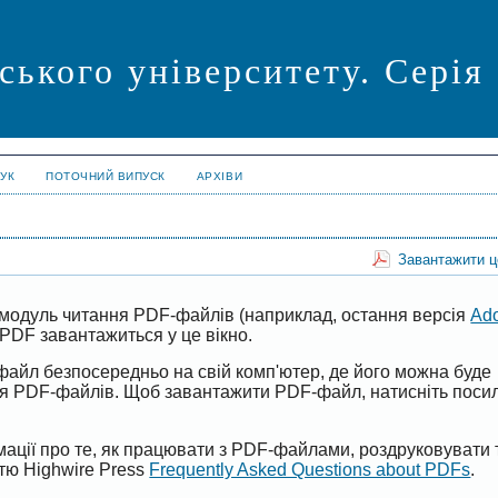
ського університету. Серія
УК
ПОТОЧНИЙ ВИПУСК
АРХІВИ
Завантажити 
модуль читання PDF-файлів (наприклад, остання версія
Ad
PDF завантажиться у це вікно.
файл безпосередньо на свій комп'ютер, де його можна буде
ня PDF-файлів. Щоб завантажити PDF-файл, натисніть поси
ації про те, як працювати з PDF-файлами, роздруковувати 
ттю Highwire Press
Frequently Asked Questions about PDFs
.