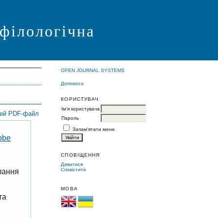
 філологічна
OPEN JOURNAL SYSTEMS
Допомога
КОРИСТУВАЧ
Ім'я користувача
цей PDF-файл
Пароль
Запам'ятати мене
obe
СПОВІЩЕННЯ
Дивитися
Сповістити
лання
МОВА
та