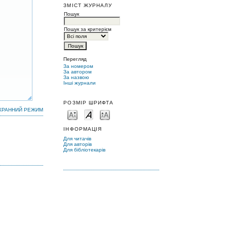
ЗМІСТ ЖУРНАЛУ
Пошук
Пошук за критерієм
Перегляд
За номером
За автором
За назвою
Інші журнали
РОЗМІР ШРИФТА
КРАННИЙ РЕЖИМ
ІНФОРМАЦІЯ
Для читачів
Для авторів
Для бібліотекарів