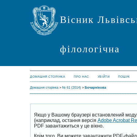
Вісник Львівсь
філологічна
ДОМАШНЯ СТОРІНКА
ПРО НАС
УВІЙТИ
ПОШУК
Домашня сторінка
>
№ 61 (2014)
>
Бочарнікова
Якщо у Вашому браузері встановлений моду
(наприклад, остання версія
Adobe Acrobat R
PDF завантажиться у це вікно.
Крім того, Ви можете завантажити PDF-файл